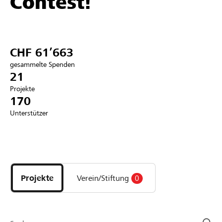
Contest!
Partner / Raiffeisenbank
CHF 61’663
gesammelte Spenden
Anmelden
21
Projekte
170
Registrieren
Unterstützer
DE
FR
IT
Entdecke
Projekte
und
Projekte
Verein/Stiftung
0
Organisationen
der
Page