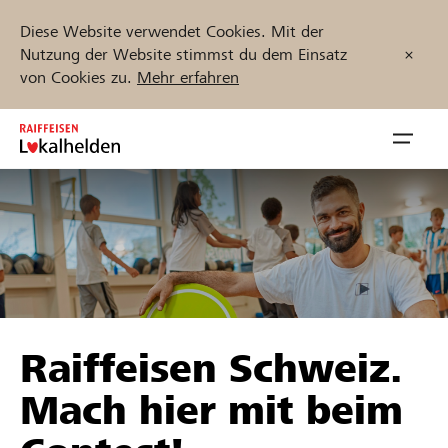
Diese Website verwendet Cookies. Mit der
Nutzung der Website stimmst du dem Einsatz
von Cookies zu.
Mehr erfahren
Zum
Inhalt
Navig
springen
öffnen
Jetzt starten
Projekte und Organisationen finden
Raiffeisen Schweiz.
Unterstützen
Mach hier mit beim
Hilfe & Support