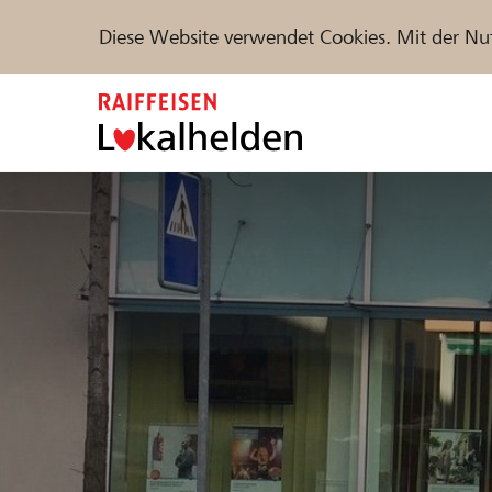
Diese Website verwendet Cookies. Mit der Nu
Zum
Inhalt
springen
Unterstützen
Hilfe & Support
Partne
Projekte und Organisationen finden
DE
FR
IT