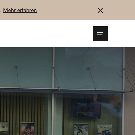
u.
Mehr erfahren
Navigationsm
öffnen
Anmelden
Registrieren
Jetzt starten