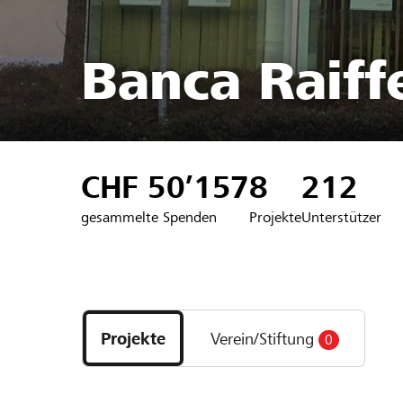
Banca Raiffe
CHF 50’157
8
212
gesammelte Spenden
Projekte
Unterstützer
Entdecke
Projekte
Projekte
Verein/Stiftung
0
und
Organisationen
der