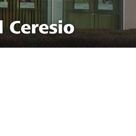
l Ceresio