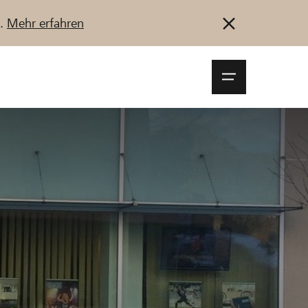
u.
Mehr erfahren
Navigationsm
öffnen
Anmelden
Registrieren
Jetzt starten