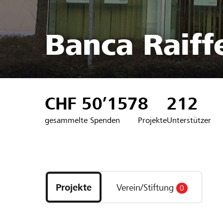
Banca Raiffe
CHF 50’157
8
212
gesammelte Spenden
Projekte
Unterstützer
Entdecke
Projekte
Projekte
Verein/Stiftung
0
und
Organisationen
der