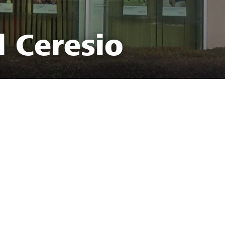
l Ceresio