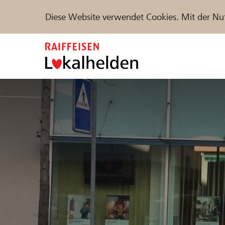
Diese Website verwendet Cookies. Mit der Nu
Zum
Inhalt
springen
Unterstützen
Hilfe & Support
Partne
Projekte und Organisationen finden
DE
FR
IT