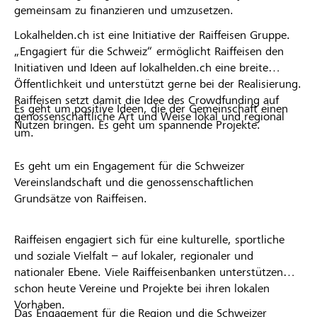
gemeinsam zu finanzieren und umzusetzen.
Lokalhelden.ch ist eine Initiative der Raiffeisen Gruppe.
„Engagiert für die Schweiz“ ermöglicht Raiffeisen den
Initiativen und Ideen auf lokalhelden.ch eine breite
Öffentlichkeit und unterstützt gerne bei der Realisierung.
Raiffeisen setzt damit die Idee des Crowdfunding auf
Es geht um positive Ideen, die der Gemeinschaft einen
genossenschaftliche Art und Weise lokal und regional
Nutzen bringen. Es geht um spannende Projekte.
um.
Es geht um ein Engagement für die Schweizer
Vereinslandschaft und die genossenschaftlichen
Grundsätze von Raiffeisen.
Raiffeisen engagiert sich für eine kulturelle, sportliche
und soziale Vielfalt – auf lokaler, regionaler und
nationaler Ebene. Viele Raiffeisenbanken unterstützen
schon heute Vereine und Projekte bei ihren lokalen
Vorhaben.
Das Engagement für die Region und die Schweizer