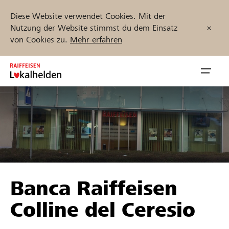
Diese Website verwendet Cookies. Mit der
Nutzung der Website stimmst du dem Einsatz
von Cookies zu.
Mehr erfahren
Zum
Inhalt
Navig
springen
öffnen
Jetzt starten
Projekte und Organisationen finden
Banca Raiffeisen
Unterstützen
Colline del Ceresio
Hilfe & Support