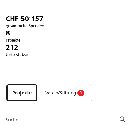
Partner / Raiffeisenbank
CHF 50’157
gesammelte Spenden
8
Projekte
Anmelden
212
Unterstützer
Registrieren
Entdecke
DE
FR
IT
Projekte
und
Projekte
Verein/Stiftung
0
Organisationen
der
Page
Suche