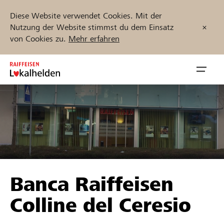
Diese Website verwendet Cookies. Mit der
Nutzung der Website stimmst du dem Einsatz
von Cookies zu.
Mehr erfahren
Zum
Inhalt
Navig
springen
öffnen
Jetzt starten
Projekte und Organisationen finden
Banca Raiffeisen
Unterstützen
Colline del Ceresio
Hilfe & Support