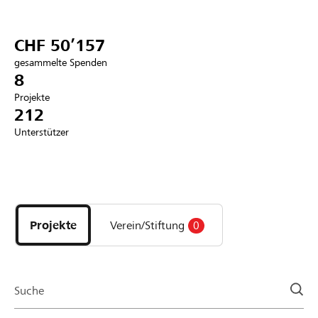
Partner / Raiffeisenbank
CHF 50’157
gesammelte Spenden
8
Projekte
Anmelden
212
Unterstützer
Registrieren
Entdecke
DE
FR
IT
Projekte
und
Projekte
Verein/Stiftung
0
Organisationen
der
Page
Suche