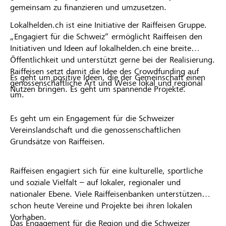
gemeinsam zu finanzieren und umzusetzen.
Lokalhelden.ch ist eine Initiative der Raiffeisen Gruppe.
„Engagiert für die Schweiz“ ermöglicht Raiffeisen den
Initiativen und Ideen auf lokalhelden.ch eine breite
Öffentlichkeit und unterstützt gerne bei der Realisierung.
Raiffeisen setzt damit die Idee des Crowdfunding auf
Es geht um positive Ideen, die der Gemeinschaft einen
genossenschaftliche Art und Weise lokal und regional
Nutzen bringen. Es geht um spannende Projekte.
um.
Es geht um ein Engagement für die Schweizer
Vereinslandschaft und die genossenschaftlichen
Grundsätze von Raiffeisen.
Raiffeisen engagiert sich für eine kulturelle, sportliche
und soziale Vielfalt – auf lokaler, regionaler und
nationaler Ebene. Viele Raiffeisenbanken unterstützen
schon heute Vereine und Projekte bei ihren lokalen
Vorhaben.
Das Engagement für die Region und die Schweizer