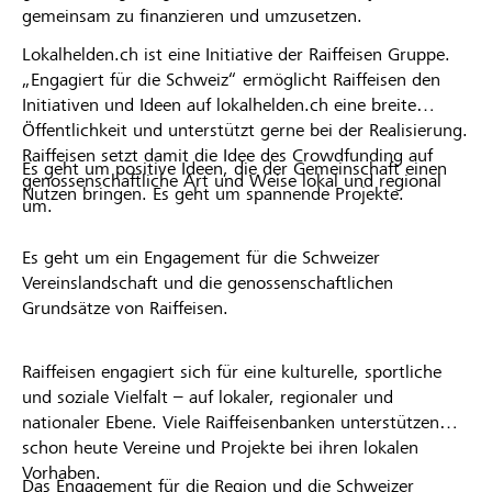
gemeinsam zu finanzieren und umzusetzen.
Lokalhelden.ch ist eine Initiative der Raiffeisen Gruppe.
„Engagiert für die Schweiz“ ermöglicht Raiffeisen den
Initiativen und Ideen auf lokalhelden.ch eine breite
Öffentlichkeit und unterstützt gerne bei der Realisierung.
Raiffeisen setzt damit die Idee des Crowdfunding auf
Es geht um positive Ideen, die der Gemeinschaft einen
genossenschaftliche Art und Weise lokal und regional
Nutzen bringen. Es geht um spannende Projekte.
um.
Es geht um ein Engagement für die Schweizer
Vereinslandschaft und die genossenschaftlichen
Grundsätze von Raiffeisen.
Raiffeisen engagiert sich für eine kulturelle, sportliche
und soziale Vielfalt – auf lokaler, regionaler und
nationaler Ebene. Viele Raiffeisenbanken unterstützen
schon heute Vereine und Projekte bei ihren lokalen
Vorhaben.
Das Engagement für die Region und die Schweizer