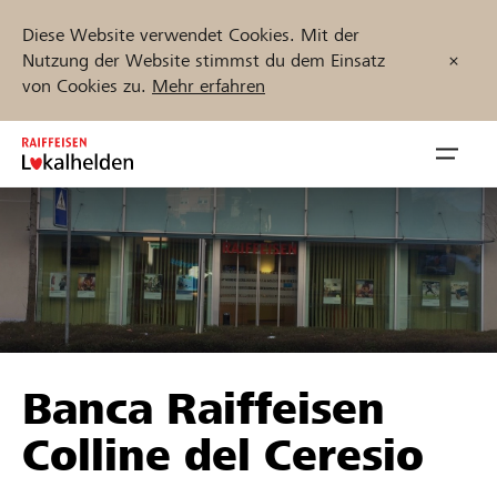
Diese Website verwendet Cookies. Mit der
Nutzung der Website stimmst du dem Einsatz
von Cookies zu.
Mehr erfahren
Zum
Inhalt
Navig
springen
öffnen
Jetzt starten
Projekte und Organisationen finden
Banca Raiffeisen
Unterstützen
Colline del Ceresio
Hilfe & Support