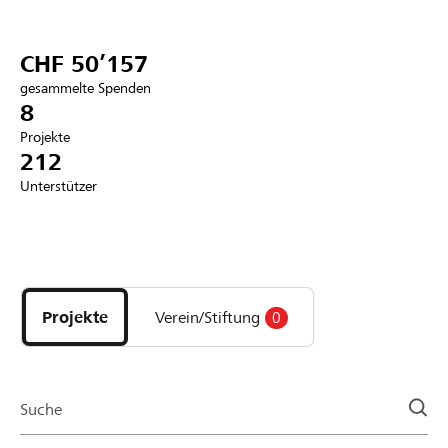
Partner / Raiffeisenbank
CHF 50’157
gesammelte Spenden
8
Projekte
Anmelden
212
Unterstützer
Registrieren
Entdecke
DE
FR
IT
Projekte
und
Projekte
Verein/Stiftung
0
Organisationen
der
Page
Suche