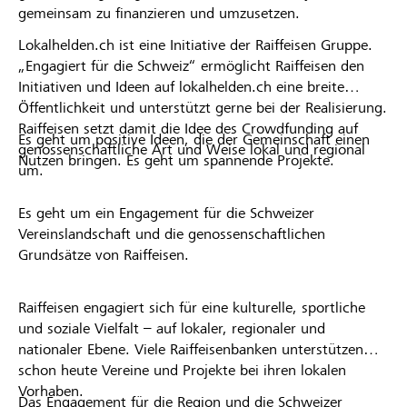
gemeinsam zu finanzieren und umzusetzen.
Lokalhelden.ch ist eine Initiative der Raiffeisen Gruppe.
„Engagiert für die Schweiz“ ermöglicht Raiffeisen den
Initiativen und Ideen auf lokalhelden.ch eine breite
Öffentlichkeit und unterstützt gerne bei der Realisierung.
Raiffeisen setzt damit die Idee des Crowdfunding auf
Es geht um positive Ideen, die der Gemeinschaft einen
genossenschaftliche Art und Weise lokal und regional
Nutzen bringen. Es geht um spannende Projekte.
um.
Es geht um ein Engagement für die Schweizer
Vereinslandschaft und die genossenschaftlichen
Grundsätze von Raiffeisen.
Raiffeisen engagiert sich für eine kulturelle, sportliche
und soziale Vielfalt – auf lokaler, regionaler und
nationaler Ebene. Viele Raiffeisenbanken unterstützen
schon heute Vereine und Projekte bei ihren lokalen
Vorhaben.
Das Engagement für die Region und die Schweizer