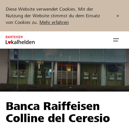
Diese Website verwendet Cookies. Mit der
Nutzung der Website stimmst du dem Einsatz
von Cookies zu.
Mehr erfahren
Zum
Inhalt
Navig
springen
öffnen
Jetzt starten
Projekte und Organisationen finden
Banca Raiffeisen
Unterstützen
Colline del Ceresio
Hilfe & Support