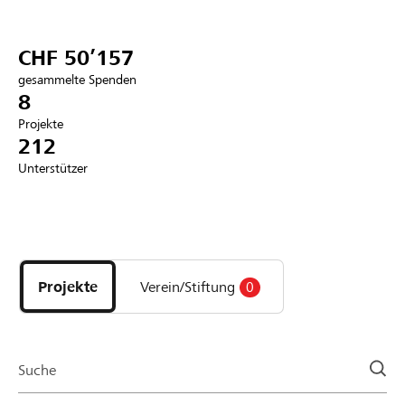
Partner / Raiffeisenbank
CHF 50’157
gesammelte Spenden
8
Projekte
Anmelden
212
Unterstützer
Registrieren
Entdecke
DE
FR
IT
Projekte
und
Projekte
Verein/Stiftung
0
Organisationen
der
Page
Suche