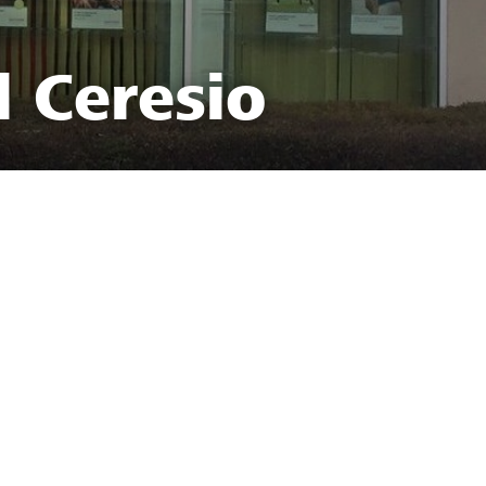
l Ceresio