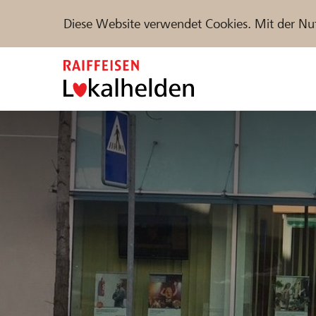
Diese Website verwendet Cookies. Mit der Nu
Zum
Inhalt
springen
Unterstützen
Hilfe & Support
Partne
Projekte und Organisationen finden
DE
FR
IT