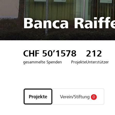
Banca Raiffe
CHF 50’157
8
212
gesammelte Spenden
Projekte
Unterstützer
Entdecke
Projekte
Projekte
Verein/Stiftung
0
und
Organisationen
der