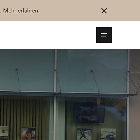
u.
Mehr erfahren
Navigationsm
öffnen
Anmelden
Registrieren
Jetzt starten