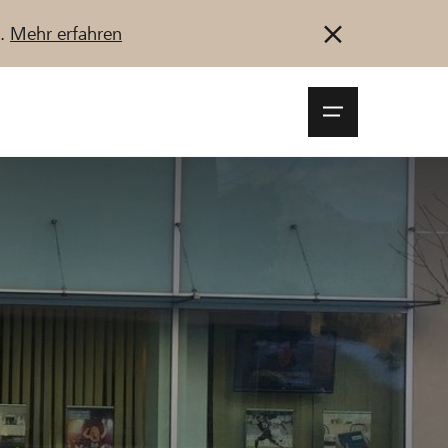
u.
Mehr erfahren
Navigationsm
öffnen
Anmelden
Registrieren
Jetzt starten