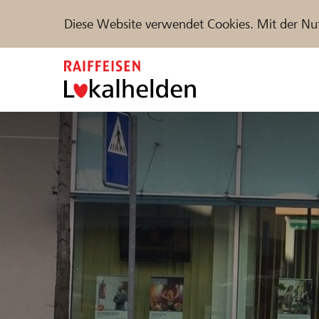
Diese Website verwendet Cookies. Mit der Nu
Zum
Inhalt
springen
Unterstützen
Hilfe & Support
Partne
Projekte und Organisationen finden
DE
FR
IT