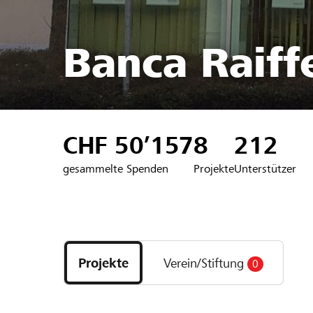
Banca Raiffe
CHF 50’157
8
212
gesammelte Spenden
Projekte
Unterstützer
Entdecke
Projekte
Projekte
Verein/Stiftung
0
und
Organisationen
der