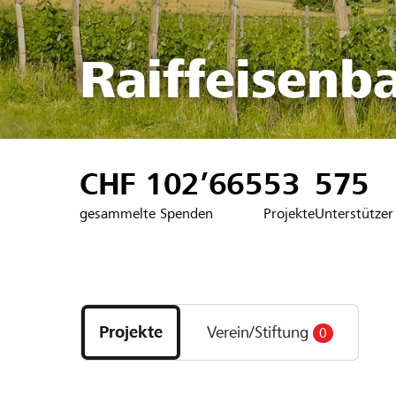
Raiffeisenb
CHF 102’665
53
575
gesammelte Spenden
Projekte
Unterstützer
Entdecke
Projekte
Projekte
Verein/Stiftung
0
und
Organisationen
der