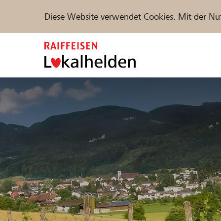
Diese Website verwendet Cookies. Mit der Nu
Zum
Inhalt
springen
Unterstützen
Hilfe & Support
Partne
Projekte und Organisationen finden
DE
FR
IT