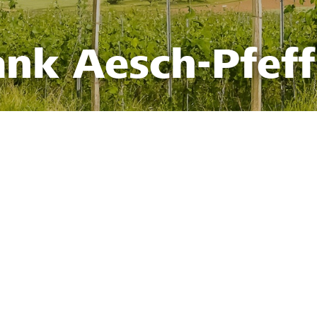
ank Aesch-Pfef