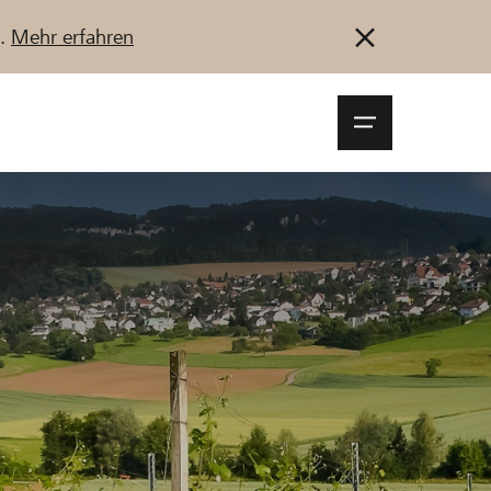
u.
Mehr erfahren
Navigationsm
öffnen
Anmelden
Registrieren
Jetzt starten