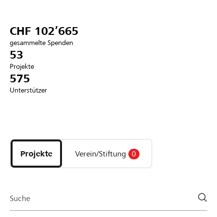
Partner / Raiffeisenbank
CHF 102’665
gesammelte Spenden
53
Projekte
Anmelden
575
Unterstützer
Registrieren
Entdecke
DE
FR
IT
Projekte
und
Projekte
Verein/Stiftung
0
Organisationen
der
Page
Suche