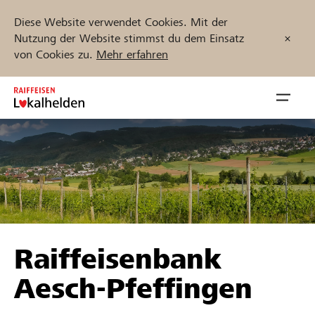
Diese Website verwendet Cookies. Mit der
Nutzung der Website stimmst du dem Einsatz
von Cookies zu.
Mehr erfahren
Zum
Inhalt
Navig
springen
öffnen
Jetzt starten
Projekte und Organisationen finden
Raiffeisenbank
Unterstützen
Aesch-Pfeffingen
Hilfe & Support