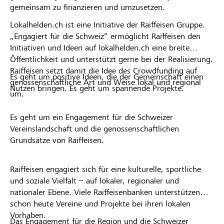
gemeinsam zu finanzieren und umzusetzen.
Lokalhelden.ch ist eine Initiative der Raiffeisen Gruppe.
„Engagiert für die Schweiz“ ermöglicht Raiffeisen den
Initiativen und Ideen auf lokalhelden.ch eine breite
Öffentlichkeit und unterstützt gerne bei der Realisierung.
Raiffeisen setzt damit die Idee des Crowdfunding auf
Es geht um positive Ideen, die der Gemeinschaft einen
genossenschaftliche Art und Weise lokal und regional
Nutzen bringen. Es geht um spannende Projekte.
um.
Es geht um ein Engagement für die Schweizer
Vereinslandschaft und die genossenschaftlichen
Grundsätze von Raiffeisen.
Raiffeisen engagiert sich für eine kulturelle, sportliche
und soziale Vielfalt – auf lokaler, regionaler und
nationaler Ebene. Viele Raiffeisenbanken unterstützen
schon heute Vereine und Projekte bei ihren lokalen
Vorhaben.
Das Engagement für die Region und die Schweizer