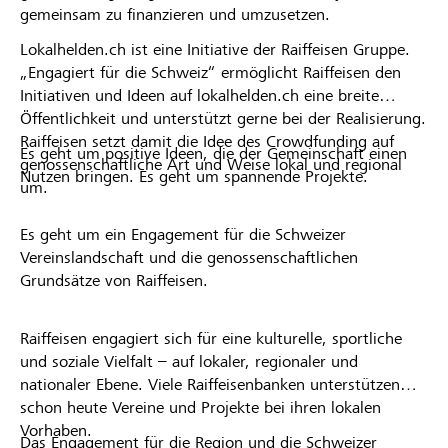
gemeinsam zu finanzieren und umzusetzen.
Lokalhelden.ch ist eine Initiative der Raiffeisen Gruppe.
„Engagiert für die Schweiz“ ermöglicht Raiffeisen den
Initiativen und Ideen auf lokalhelden.ch eine breite
Öffentlichkeit und unterstützt gerne bei der Realisierung.
Raiffeisen setzt damit die Idee des Crowdfunding auf
Es geht um positive Ideen, die der Gemeinschaft einen
genossenschaftliche Art und Weise lokal und regional
Nutzen bringen. Es geht um spannende Projekte.
um.
Es geht um ein Engagement für die Schweizer
Vereinslandschaft und die genossenschaftlichen
Grundsätze von Raiffeisen.
Raiffeisen engagiert sich für eine kulturelle, sportliche
und soziale Vielfalt – auf lokaler, regionaler und
nationaler Ebene. Viele Raiffeisenbanken unterstützen
schon heute Vereine und Projekte bei ihren lokalen
Vorhaben.
Das Engagement für die Region und die Schweizer