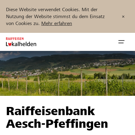
Diese Website verwendet Cookies. Mit der
Nutzung der Website stimmst du dem Einsatz
von Cookies zu.
Mehr erfahren
Zum
Inhalt
Navig
springen
öffnen
Jetzt starten
Projekte und Organisationen finden
Raiffeisenbank
Unterstützen
Aesch-Pfeffingen
Hilfe & Support