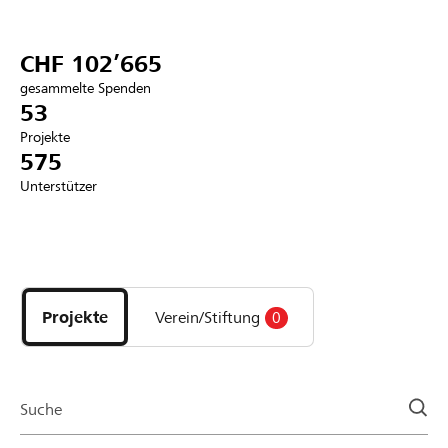
Partner / Raiffeisenbank
CHF 102’665
gesammelte Spenden
53
Projekte
Anmelden
575
Unterstützer
Registrieren
Entdecke
DE
FR
IT
Projekte
und
Projekte
Verein/Stiftung
0
Organisationen
der
Page
Suche