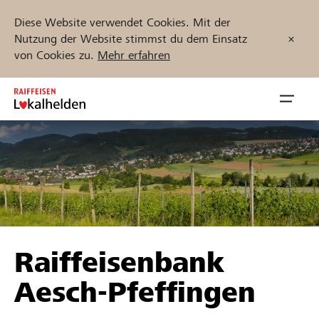
Diese Website verwendet Cookies. Mit der
Nutzung der Website stimmst du dem Einsatz
von Cookies zu.
Mehr erfahren
Zum
Inhalt
Navig
springen
öffnen
Jetzt starten
Projekte und Organisationen finden
Raiffeisenbank
Unterstützen
Aesch-Pfeffingen
Hilfe & Support