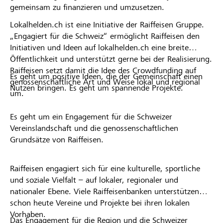
gemeinsam zu finanzieren und umzusetzen.
Lokalhelden.ch ist eine Initiative der Raiffeisen Gruppe.
„Engagiert für die Schweiz“ ermöglicht Raiffeisen den
Initiativen und Ideen auf lokalhelden.ch eine breite
Öffentlichkeit und unterstützt gerne bei der Realisierung.
Raiffeisen setzt damit die Idee des Crowdfunding auf
Es geht um positive Ideen, die der Gemeinschaft einen
genossenschaftliche Art und Weise lokal und regional
Nutzen bringen. Es geht um spannende Projekte.
um.
Es geht um ein Engagement für die Schweizer
Vereinslandschaft und die genossenschaftlichen
Grundsätze von Raiffeisen.
Raiffeisen engagiert sich für eine kulturelle, sportliche
und soziale Vielfalt – auf lokaler, regionaler und
nationaler Ebene. Viele Raiffeisenbanken unterstützen
schon heute Vereine und Projekte bei ihren lokalen
Vorhaben.
Das Engagement für die Region und die Schweizer