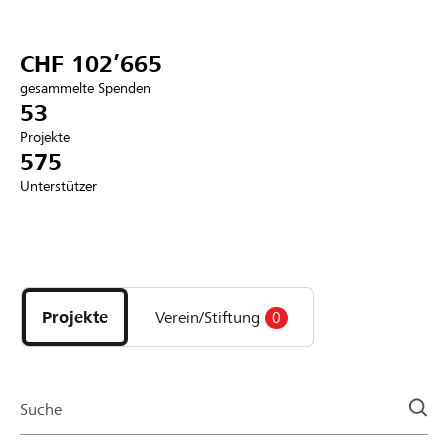
Partner / Raiffeisenbank
CHF 102’665
gesammelte Spenden
53
Projekte
Anmelden
575
Unterstützer
Registrieren
Entdecke
DE
FR
IT
Projekte
und
Projekte
Verein/Stiftung
0
Organisationen
der
Page
Suche