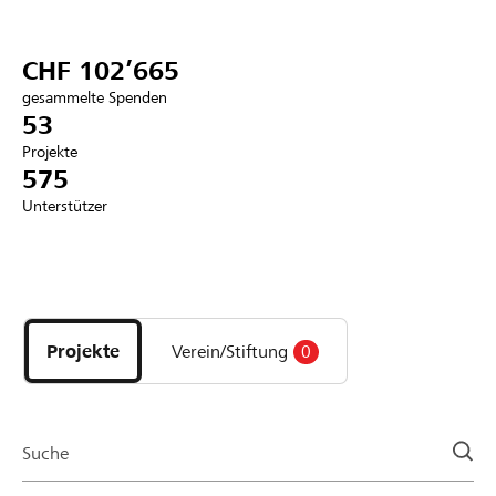
Partner / Raiffeisenbank
CHF 102’665
gesammelte Spenden
53
Projekte
Anmelden
575
Unterstützer
Registrieren
Entdecke
DE
FR
IT
Projekte
und
Projekte
Verein/Stiftung
0
Organisationen
der
Page
Suche