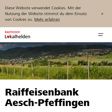
Diese Website verwendet Cookies. Mit der
Nutzung der Website stimmst du dem Einsatz
von Cookies zu.
Mehr erfahren
Zum
Inhalt
Navig
springen
öffnen
Jetzt starten
Projekte und Organisationen finden
Raiffeisenbank
Unterstützen
Aesch-Pfeffingen
Hilfe & Support