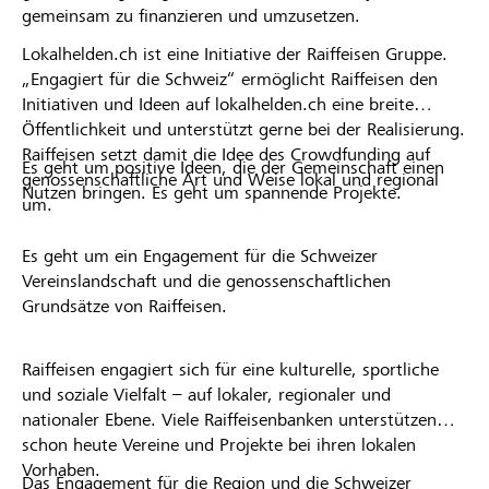
gemeinsam zu finanzieren und umzusetzen.
Lokalhelden.ch ist eine Initiative der Raiffeisen Gruppe.
„Engagiert für die Schweiz“ ermöglicht Raiffeisen den
Initiativen und Ideen auf lokalhelden.ch eine breite
Öffentlichkeit und unterstützt gerne bei der Realisierung.
Raiffeisen setzt damit die Idee des Crowdfunding auf
Es geht um positive Ideen, die der Gemeinschaft einen
genossenschaftliche Art und Weise lokal und regional
Nutzen bringen. Es geht um spannende Projekte.
um.
Es geht um ein Engagement für die Schweizer
Vereinslandschaft und die genossenschaftlichen
Grundsätze von Raiffeisen.
Raiffeisen engagiert sich für eine kulturelle, sportliche
und soziale Vielfalt – auf lokaler, regionaler und
nationaler Ebene. Viele Raiffeisenbanken unterstützen
schon heute Vereine und Projekte bei ihren lokalen
Vorhaben.
Das Engagement für die Region und die Schweizer