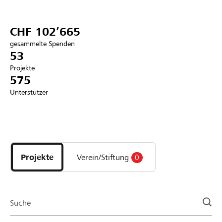
Partner / Raiffeisenbank
CHF 102’665
gesammelte Spenden
53
Projekte
Anmelden
575
Unterstützer
Registrieren
Entdecke
DE
FR
IT
Projekte
und
Projekte
Verein/Stiftung
0
Organisationen
der
Page
Suche