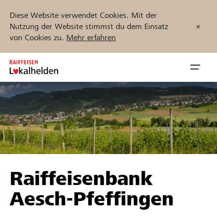
Diese Website verwendet Cookies. Mit der
Nutzung der Website stimmst du dem Einsatz
von Cookies zu.
Mehr erfahren
Zum
Inhalt
Navig
springen
öffnen
Jetzt starten
Projekte und Organisationen finden
Raiffeisenbank
Unterstützen
Aesch-Pfeffingen
Hilfe & Support