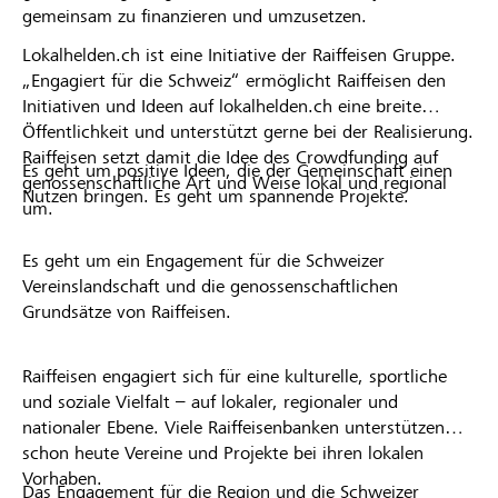
gemeinsam zu finanzieren und umzusetzen.
Lokalhelden.ch ist eine Initiative der Raiffeisen Gruppe.
„Engagiert für die Schweiz“ ermöglicht Raiffeisen den
Initiativen und Ideen auf lokalhelden.ch eine breite
Öffentlichkeit und unterstützt gerne bei der Realisierung.
Raiffeisen setzt damit die Idee des Crowdfunding auf
Es geht um positive Ideen, die der Gemeinschaft einen
genossenschaftliche Art und Weise lokal und regional
Nutzen bringen. Es geht um spannende Projekte.
um.
Es geht um ein Engagement für die Schweizer
Vereinslandschaft und die genossenschaftlichen
Grundsätze von Raiffeisen.
Raiffeisen engagiert sich für eine kulturelle, sportliche
und soziale Vielfalt – auf lokaler, regionaler und
nationaler Ebene. Viele Raiffeisenbanken unterstützen
schon heute Vereine und Projekte bei ihren lokalen
Vorhaben.
Das Engagement für die Region und die Schweizer