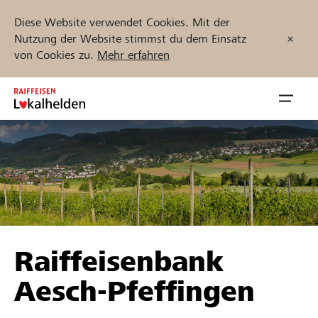
Diese Website verwendet Cookies. Mit der
Nutzung der Website stimmst du dem Einsatz
von Cookies zu.
Mehr erfahren
Zum
Inhalt
Navig
springen
öffnen
Jetzt starten
Projekte und Organisationen finden
Raiffeisenbank
Unterstützen
Aesch-Pfeffingen
Hilfe & Support