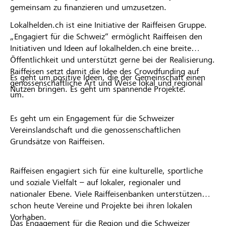
gemeinsam zu finanzieren und umzusetzen.
Lokalhelden.ch ist eine Initiative der Raiffeisen Gruppe.
„Engagiert für die Schweiz“ ermöglicht Raiffeisen den
Initiativen und Ideen auf lokalhelden.ch eine breite
Öffentlichkeit und unterstützt gerne bei der Realisierung.
Raiffeisen setzt damit die Idee des Crowdfunding auf
Es geht um positive Ideen, die der Gemeinschaft einen
genossenschaftliche Art und Weise lokal und regional
Nutzen bringen. Es geht um spannende Projekte.
um.
Es geht um ein Engagement für die Schweizer
Vereinslandschaft und die genossenschaftlichen
Grundsätze von Raiffeisen.
Raiffeisen engagiert sich für eine kulturelle, sportliche
und soziale Vielfalt – auf lokaler, regionaler und
nationaler Ebene. Viele Raiffeisenbanken unterstützen
schon heute Vereine und Projekte bei ihren lokalen
Vorhaben.
Das Engagement für die Region und die Schweizer