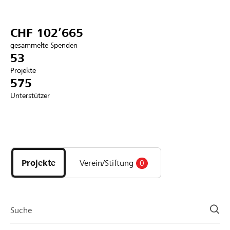
Partner / Raiffeisenbank
CHF 102’665
gesammelte Spenden
53
Projekte
Anmelden
575
Unterstützer
Registrieren
Entdecke
DE
FR
IT
Projekte
und
Projekte
Verein/Stiftung
0
Organisationen
der
Page
Suche