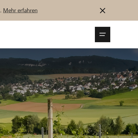
u.
Mehr erfahren
Navigationsm
öffnen
Anmelden
Registrieren
Jetzt starten