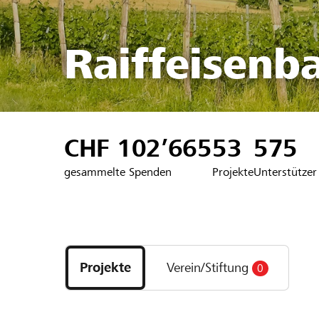
Raiffeisenb
CHF 102’665
53
575
gesammelte Spenden
Projekte
Unterstützer
Entdecke
Projekte
Projekte
Verein/Stiftung
0
und
Organisationen
der