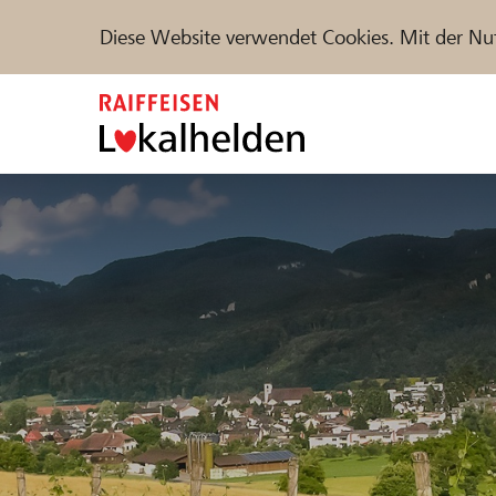
Diese Website verwendet Cookies. Mit der Nu
Zum
Inhalt
springen
Unterstützen
Hilfe & Support
Partne
Projekte und Organisationen finden
DE
FR
IT