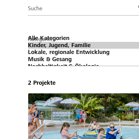
Page
Suche
Kategorien
2
Projekte