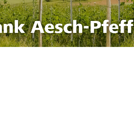
ank Aesch-Pfef