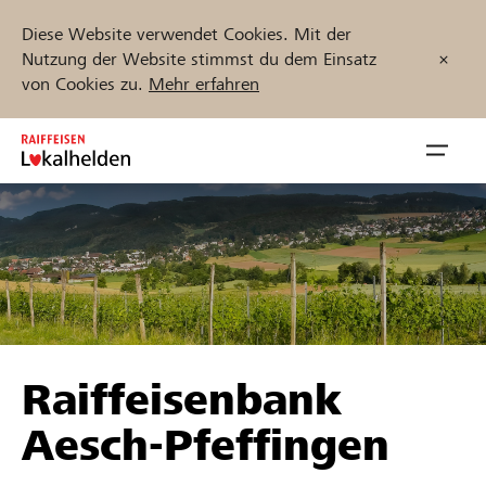
Diese Website verwendet Cookies. Mit der
Nutzung der Website stimmst du dem Einsatz
von Cookies zu.
Mehr erfahren
Zum
Inhalt
Navig
springen
öffnen
Jetzt starten
Projekte und Organisationen finden
Raiffeisenbank
Unterstützen
Aesch-Pfeffingen
Hilfe & Support