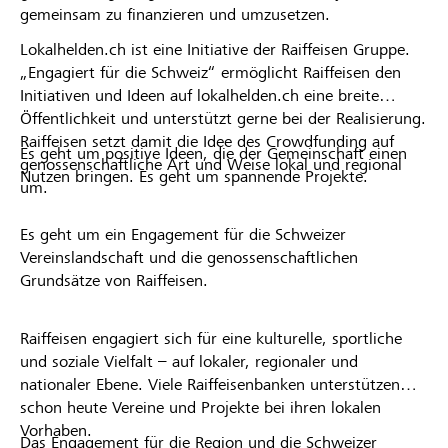
gemeinsam zu finanzieren und umzusetzen.
Lokalhelden.ch ist eine Initiative der Raiffeisen Gruppe.
„Engagiert für die Schweiz“ ermöglicht Raiffeisen den
Initiativen und Ideen auf lokalhelden.ch eine breite
Öffentlichkeit und unterstützt gerne bei der Realisierung.
Raiffeisen setzt damit die Idee des Crowdfunding auf
Es geht um positive Ideen, die der Gemeinschaft einen
genossenschaftliche Art und Weise lokal und regional
Nutzen bringen. Es geht um spannende Projekte.
um.
Es geht um ein Engagement für die Schweizer
Vereinslandschaft und die genossenschaftlichen
Grundsätze von Raiffeisen.
Raiffeisen engagiert sich für eine kulturelle, sportliche
und soziale Vielfalt – auf lokaler, regionaler und
nationaler Ebene. Viele Raiffeisenbanken unterstützen
schon heute Vereine und Projekte bei ihren lokalen
Vorhaben.
Das Engagement für die Region und die Schweizer