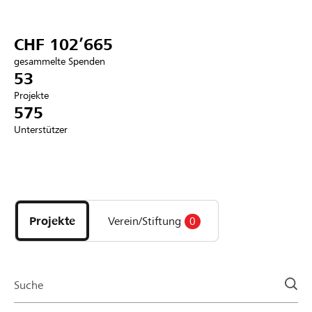
Partner / Raiffeisenbank
CHF 102’665
gesammelte Spenden
53
Projekte
Anmelden
575
Unterstützer
Registrieren
Entdecke
DE
FR
IT
Projekte
und
Projekte
Verein/Stiftung
0
Organisationen
der
Page
Suche