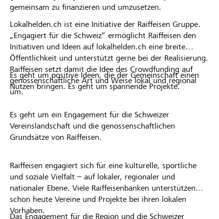
gemeinsam zu finanzieren und umzusetzen.
Lokalhelden.ch ist eine Initiative der Raiffeisen Gruppe.
„Engagiert für die Schweiz“ ermöglicht Raiffeisen den
Initiativen und Ideen auf lokalhelden.ch eine breite
Öffentlichkeit und unterstützt gerne bei der Realisierung.
Raiffeisen setzt damit die Idee des Crowdfunding auf
Es geht um positive Ideen, die der Gemeinschaft einen
genossenschaftliche Art und Weise lokal und regional
Nutzen bringen. Es geht um spannende Projekte.
um.
Es geht um ein Engagement für die Schweizer
Vereinslandschaft und die genossenschaftlichen
Grundsätze von Raiffeisen.
Raiffeisen engagiert sich für eine kulturelle, sportliche
und soziale Vielfalt – auf lokaler, regionaler und
nationaler Ebene. Viele Raiffeisenbanken unterstützen
schon heute Vereine und Projekte bei ihren lokalen
Vorhaben.
Das Engagement für die Region und die Schweizer