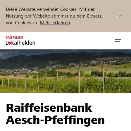
Diese Website verwendet Cookies. Mit der
Nutzung der Website stimmst du dem Einsatz
von Cookies zu.
Mehr erfahren
Zum
Inhalt
Navig
springen
öffnen
Jetzt starten
Projekte und Organisationen finden
Raiffeisenbank
Unterstützen
Aesch-Pfeffingen
Hilfe & Support