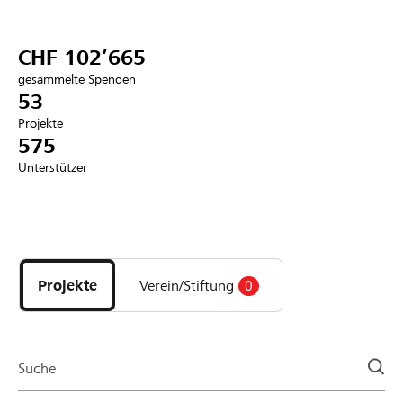
Partner / Raiffeisenbank
CHF 102’665
gesammelte Spenden
53
Projekte
Anmelden
575
Unterstützer
Registrieren
Entdecke
DE
FR
IT
Projekte
und
Projekte
Verein/Stiftung
0
Organisationen
der
Page
Suche