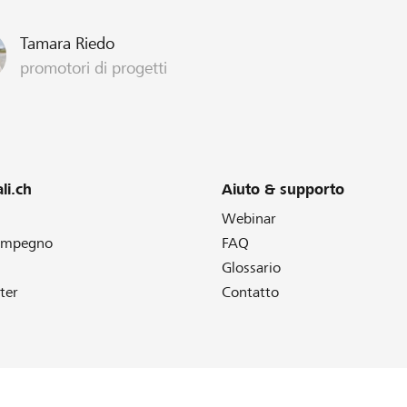
Tamara Riedo
promotori di progetti
li.ch
Aiuto & supporto
Webinar
 impegno
FAQ
Glossario
ter
Contatto