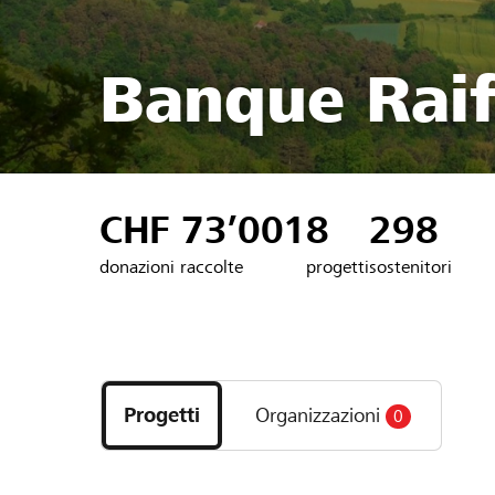
Banque Raif
CHF 73’001
8
298
donazioni raccolte
progetti
sostenitori
Scopri
i
Progetti
Organizzazioni
0
progetti
e
le