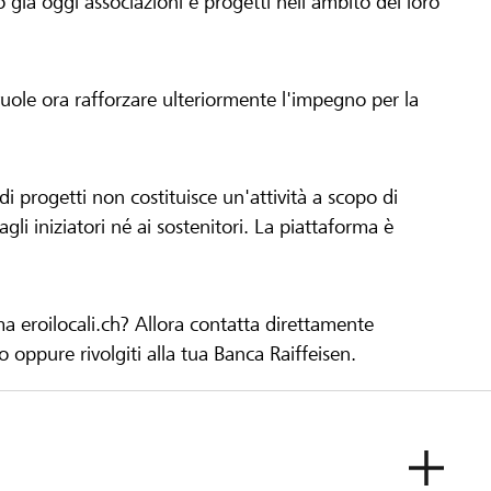
già oggi associazioni e progetti nell'ambito del loro
 vuole ora rafforzare ulteriormente l'impegno per la
 progetti non costituisce un'attività a scopo di
gli iniziatori né ai sostenitori. La piattaforma è
ma eroilocali.ch? Allora contatta direttamente
to oppure rivolgiti alla tua Banca Raiffeisen.