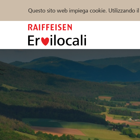
Questo sito web impiega cookie. Utilizzando il
Zum
Inhalt
springen
Sostenere
Aiuto & supporto
Partner
Trova progetti e organizzazioni
DE
FR
IT