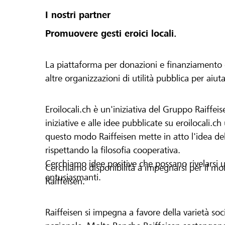
I nostri partner
Promuovere gesti eroici locali.
La piattaforma per donazioni e finanziamento di 
altre organizzazioni di utilità pubblica per aiut
Eroilocali.ch è un'iniziativa del Gruppo Raiffeis
iniziative e alle idee pubblicate su eroilocali.c
questo modo Raiffeisen mette in atto l'idea del
rispettando la filosofia cooperativa.
Cerchiamo idee positive che possano rivelarsi u
Cerchiamo disponibilità a impegnarsi per il mond
entusiasmanti.
Raiffeisen.
Raiffeisen si impegna a favore della varietà socia