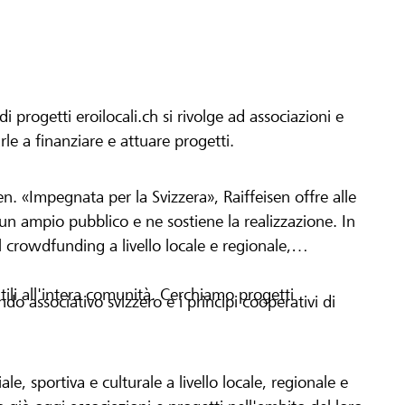
progetti eroilocali.ch si rivolge ad associazioni e
arle a finanziare e attuare progetti.
en. «Impegnata per la Svizzera», Raiffeisen offre alle
h un ampio pubblico e ne sostiene la realizzazione. In
 crowdfunding a livello locale e regionale,
tili all'intera comunità. Cerchiamo progetti
o associativo svizzero e i principi cooperativi di
le, sportiva e culturale a livello locale, regionale e