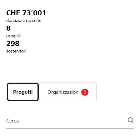
Partner / Banche Raiffeisen
CHF 73’001
donazioni raccolte
8
progetti
Collegarsi
298
sostenitori
Registrazione
Scopri
DE
FR
IT
i
progetti
Progetti
Organizzazioni
0
e
le
organizzazioni
della
Cerca
pagina