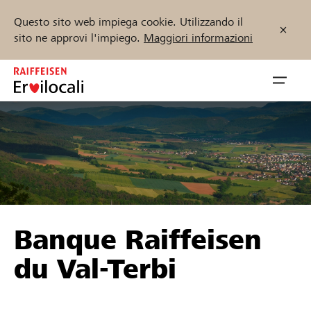
Questo sito web impiega cookie. Utilizzando il
sito ne approvi l'impiego.
Maggiori informazioni
Zum
Inhalt
Navig
springen
öffnen
Inizia ora
Trova progetti e organizzazioni
Banque Raiffeisen
Sostenere
du Val-Terbi
Aiuto & supporto