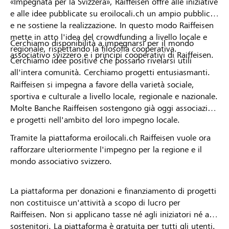
«Impegnata per la Svizzera», Raiffeisen offre alle iniziative
e alle idee pubblicate su eroilocali.ch un ampio pubblico
e ne sostiene la realizzazione. In questo modo Raiffeisen
mette in atto l'idea del crowdfunding a livello locale e
Cerchiamo disponibilità a impegnarsi per il mondo
regionale, rispettando la filosofia cooperativa.
associativo svizzero e i principi cooperativi di Raiffeisen.
Cerchiamo idee positive che possano rivelarsi utili
all'intera comunità. Cerchiamo progetti entusiasmanti.
Raiffeisen si impegna a favore della varietà sociale,
sportiva e culturale a livello locale, regionale e nazionale.
Molte Banche Raiffeisen sostengono già oggi associazioni
e progetti nell'ambito del loro impegno locale.
Tramite la piattaforma eroilocali.ch Raiffeisen vuole ora
rafforzare ulteriormente l'impegno per la regione e il
mondo associativo svizzero.
La piattaforma per donazioni e finanziamento di progetti
non costituisce un'attività a scopo di lucro per
Raiffeisen. Non si applicano tasse né agli iniziatori né ai
sostenitori. La piattaforma è gratuita per tutti gli utenti.