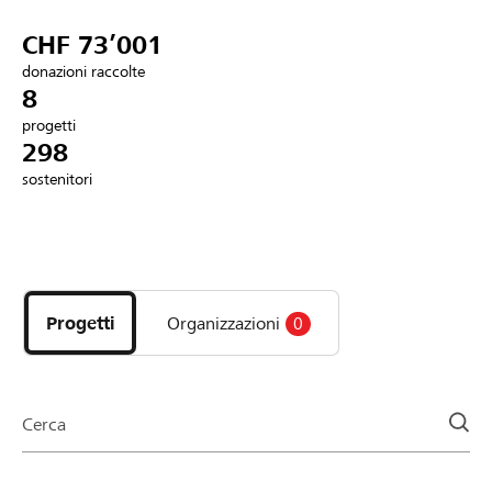
Partner / Banche Raiffeisen
CHF 73’001
donazioni raccolte
8
progetti
Collegarsi
298
sostenitori
Registrazione
Scopri
DE
FR
IT
i
progetti
Progetti
Organizzazioni
0
e
le
organizzazioni
della
Cerca
pagina