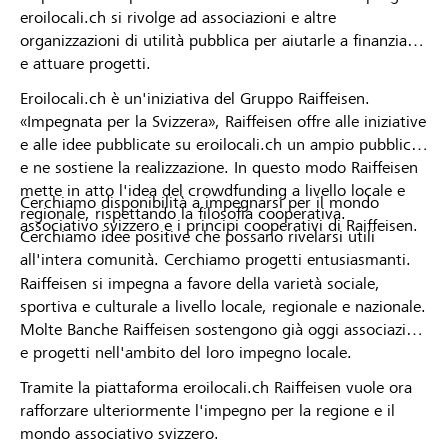
eroilocali.ch si rivolge ad associazioni e altre
organizzazioni di utilità pubblica per aiutarle a finanziare
e attuare progetti.
Eroilocali.ch è un'iniziativa del Gruppo Raiffeisen.
«Impegnata per la Svizzera», Raiffeisen offre alle iniziative
e alle idee pubblicate su eroilocali.ch un ampio pubblico
e ne sostiene la realizzazione. In questo modo Raiffeisen
mette in atto l'idea del crowdfunding a livello locale e
Cerchiamo disponibilità a impegnarsi per il mondo
regionale, rispettando la filosofia cooperativa.
associativo svizzero e i principi cooperativi di Raiffeisen.
Cerchiamo idee positive che possano rivelarsi utili
all'intera comunità. Cerchiamo progetti entusiasmanti.
Raiffeisen si impegna a favore della varietà sociale,
sportiva e culturale a livello locale, regionale e nazionale.
Molte Banche Raiffeisen sostengono già oggi associazioni
e progetti nell'ambito del loro impegno locale.
Tramite la piattaforma eroilocali.ch Raiffeisen vuole ora
rafforzare ulteriormente l'impegno per la regione e il
mondo associativo svizzero.