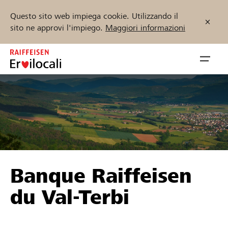
Questo sito web impiega cookie. Utilizzando il
sito ne approvi l'impiego.
Maggiori informazioni
Zum
Inhalt
Navig
springen
öffnen
Inizia ora
Trova progetti e organizzazioni
Banque Raiffeisen
Sostenere
du Val-Terbi
Aiuto & supporto