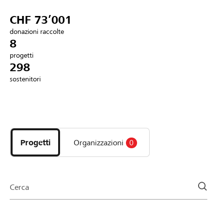
Partner / Banche Raiffeisen
CHF 73’001
donazioni raccolte
8
progetti
Collegarsi
298
sostenitori
Registrazione
Scopri
DE
FR
IT
i
progetti
Progetti
Organizzazioni
0
e
le
organizzazioni
della
Cerca
pagina