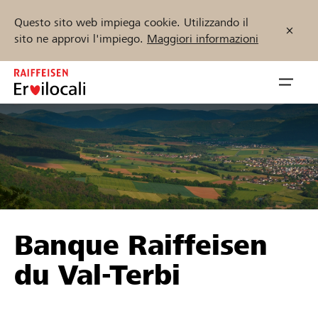
Questo sito web impiega cookie. Utilizzando il
sito ne approvi l'impiego.
Maggiori informazioni
Zum
Inhalt
Navig
springen
öffnen
Inizia ora
Trova progetti e organizzazioni
Banque Raiffeisen
Sostenere
du Val-Terbi
Aiuto & supporto