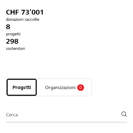
Partner / Banche Raiffeisen
CHF 73’001
donazioni raccolte
8
progetti
Collegarsi
298
sostenitori
Registrazione
Scopri
DE
FR
IT
i
progetti
Progetti
Organizzazioni
0
e
le
organizzazioni
della
Cerca
pagina