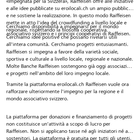
«Impegnata per la Svizzera», Raiffeisen offre alle iniziative
e alle idee pubblicate su eroilocali.ch un ampio pubblico
e ne sostiene la realizzazione. In questo modo Raiffeisen
mette in atto l'idea del crowdfunding a livello locale e
Cerchiamo disponibilità a impegnarsi per il mondo
regionale, rispettando la filosofia cooperativa.
associativo svizzero e i principi cooperativi di Raiffeisen.
Cerchiamo idee positive che possano rivelarsi utili
all'intera comunità. Cerchiamo progetti entusiasmanti.
Raiffeisen si impegna a favore della varietà sociale,
sportiva e culturale a livello locale, regionale e nazionale.
Molte Banche Raiffeisen sostengono già oggi associazioni
e progetti nell'ambito del loro impegno locale.
Tramite la piattaforma eroilocali.ch Raiffeisen vuole ora
rafforzare ulteriormente l'impegno per la regione e il
mondo associativo svizzero.
La piattaforma per donazioni e finanziamento di progetti
non costituisce un'attività a scopo di lucro per
Raiffeisen. Non si applicano tasse né agli iniziatori né ai
sostenitori. La piattaforma è gratuita per tutti gli utenti.