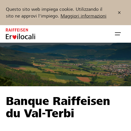
Questo sito web impiega cookie. Utilizzando il
sito ne approvi l'impiego.
Maggiori informazioni
Zum
Inhalt
Navig
springen
öffnen
Inizia ora
Trova progetti e organizzazioni
Banque Raiffeisen
Sostenere
du Val-Terbi
Aiuto & supporto