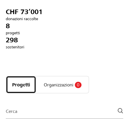
Partner / Banche Raiffeisen
CHF 73’001
donazioni raccolte
8
progetti
Collegarsi
298
sostenitori
Registrazione
Scopri
DE
FR
IT
i
progetti
Progetti
Organizzazioni
0
e
le
organizzazioni
della
Cerca
pagina