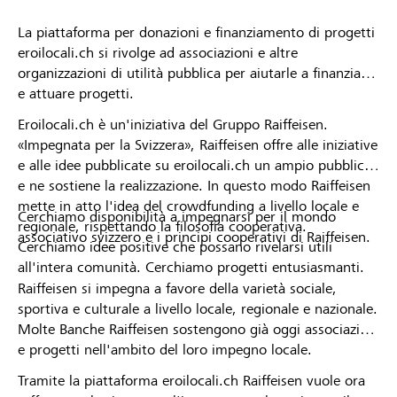
La piattaforma per donazioni e finanziamento di progetti
eroilocali.ch si rivolge ad associazioni e altre
organizzazioni di utilità pubblica per aiutarle a finanziare
e attuare progetti.
Eroilocali.ch è un'iniziativa del Gruppo Raiffeisen.
«Impegnata per la Svizzera», Raiffeisen offre alle iniziative
e alle idee pubblicate su eroilocali.ch un ampio pubblico
e ne sostiene la realizzazione. In questo modo Raiffeisen
mette in atto l'idea del crowdfunding a livello locale e
Cerchiamo disponibilità a impegnarsi per il mondo
regionale, rispettando la filosofia cooperativa.
associativo svizzero e i principi cooperativi di Raiffeisen.
Cerchiamo idee positive che possano rivelarsi utili
all'intera comunità. Cerchiamo progetti entusiasmanti.
Raiffeisen si impegna a favore della varietà sociale,
sportiva e culturale a livello locale, regionale e nazionale.
Molte Banche Raiffeisen sostengono già oggi associazioni
e progetti nell'ambito del loro impegno locale.
Tramite la piattaforma eroilocali.ch Raiffeisen vuole ora