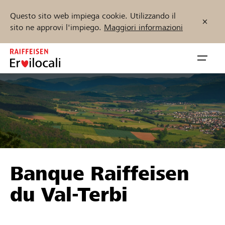
Questo sito web impiega cookie. Utilizzando il
sito ne approvi l'impiego.
Maggiori informazioni
Zum
Inhalt
Navig
springen
öffnen
Inizia ora
Trova progetti e organizzazioni
Banque Raiffeisen
Sostenere
du Val-Terbi
Aiuto & supporto