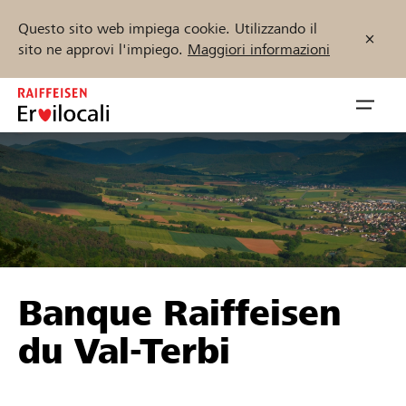
Questo sito web impiega cookie. Utilizzando il
sito ne approvi l'impiego.
Maggiori informazioni
Zum
Inhalt
Navig
springen
öffnen
Inizia ora
Trova progetti e organizzazioni
Banque Raiffeisen
Sostenere
du Val-Terbi
Aiuto & supporto