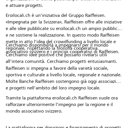
e attuare progetti.
Eroilocali.ch è un'iniziativa del Gruppo Raiffeisen.
«Impegnata per la Svizzera», Raiffeisen offre alle iniziative
e alle idee pubblicate su eroilocali.ch un ampio pubblico
e ne sostiene la realizzazione. In questo modo Raiffeisen
mette in atto l'idea del crowdfunding a livello locale e
Cerchiamo disponibilità a impegnarsi per il mondo
regionale, rispettando la filosofia cooperativa.
associativo svizzero e i principi cooperativi di Raiffeisen.
Cerchiamo idee positive che possano rivelarsi utili
all'intera comunità. Cerchiamo progetti entusiasmanti.
Raiffeisen si impegna a favore della varietà sociale,
sportiva e culturale a livello locale, regionale e nazionale.
Molte Banche Raiffeisen sostengono già oggi associazioni
e progetti nell'ambito del loro impegno locale.
Tramite la piattaforma eroilocali.ch Raiffeisen vuole ora
rafforzare ulteriormente l'impegno per la regione e il
mondo associativo svizzero.
La piattaforma per donazioni e finanziamento di progetti