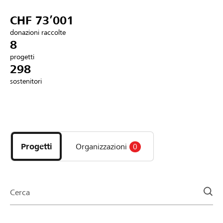
Partner / Banche Raiffeisen
CHF 73’001
donazioni raccolte
8
progetti
Collegarsi
298
sostenitori
Registrazione
Scopri
DE
FR
IT
i
progetti
Progetti
Organizzazioni
0
e
le
organizzazioni
della
Cerca
pagina