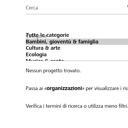
organizzazioni
Cerca
della
pagina
Categorie
Nessun progetto trovato.
Passa ai «
organizzazioni
» per visualizzare i ris
Verifica i termini di ricerca o utilizza meno filtri