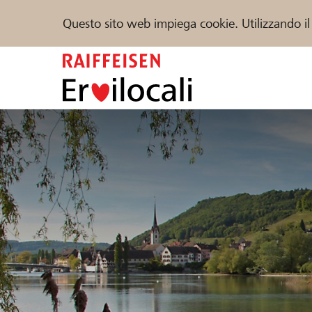
Questo sito web impiega cookie. Utilizzando il
Zum
Inhalt
springen
Sostenere
Aiuto & supporto
Partner
Trova progetti e organizzazioni
DE
FR
IT