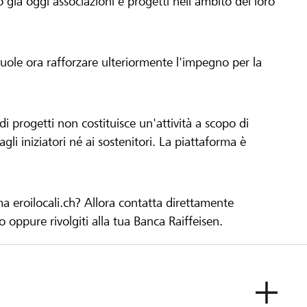
già oggi associazioni e progetti nell'ambito del loro
 vuole ora rafforzare ulteriormente l'impegno per la
 progetti non costituisce un'attività a scopo di
gli iniziatori né ai sostenitori. La piattaforma è
ma eroilocali.ch? Allora contatta direttamente
to oppure rivolgiti alla tua Banca Raiffeisen.