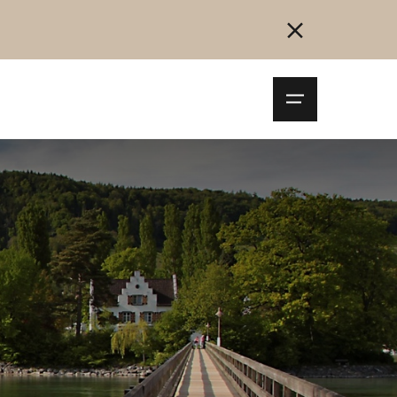
Navigationsm
öffnen
Collegarsi
Registrazione
Inizia ora