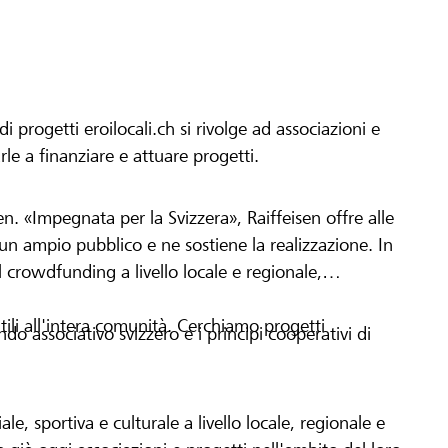
progetti eroilocali.ch si rivolge ad associazioni e
arle a finanziare e attuare progetti.
en. «Impegnata per la Svizzera», Raiffeisen offre alle
h un ampio pubblico e ne sostiene la realizzazione. In
 crowdfunding a livello locale e regionale,
tili all'intera comunità. Cerchiamo progetti
o associativo svizzero e i principi cooperativi di
le, sportiva e culturale a livello locale, regionale e