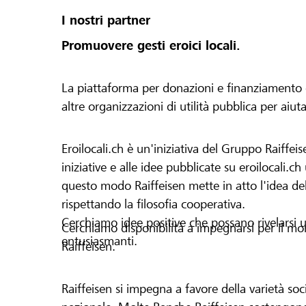
I nostri partner
Promuovere gesti eroici locali.
La piattaforma per donazioni e finanziamento di 
altre organizzazioni di utilità pubblica per aiut
Eroilocali.ch è un'iniziativa del Gruppo Raiffeis
iniziative e alle idee pubblicate su eroilocali.c
questo modo Raiffeisen mette in atto l'idea del
rispettando la filosofia cooperativa.
Cerchiamo idee positive che possano rivelarsi u
Cerchiamo disponibilità a impegnarsi per il mond
entusiasmanti.
Raiffeisen.
Raiffeisen si impegna a favore della varietà socia