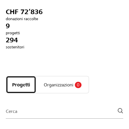
Partner / Banche Raiffeisen
CHF 72’836
donazioni raccolte
9
progetti
Collegarsi
294
sostenitori
Registrazione
Scopri
DE
FR
IT
i
progetti
Progetti
Organizzazioni
0
e
le
organizzazioni
della
Cerca
pagina