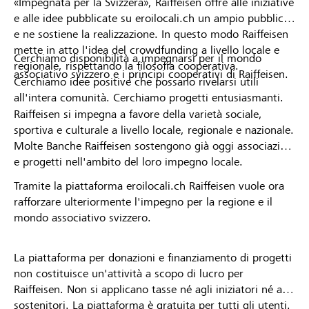
«Impegnata per la Svizzera», Raiffeisen offre alle iniziative
e alle idee pubblicate su eroilocali.ch un ampio pubblico
e ne sostiene la realizzazione. In questo modo Raiffeisen
mette in atto l'idea del crowdfunding a livello locale e
Cerchiamo disponibilità a impegnarsi per il mondo
regionale, rispettando la filosofia cooperativa.
associativo svizzero e i principi cooperativi di Raiffeisen.
Cerchiamo idee positive che possano rivelarsi utili
all'intera comunità. Cerchiamo progetti entusiasmanti.
Raiffeisen si impegna a favore della varietà sociale,
sportiva e culturale a livello locale, regionale e nazionale.
Molte Banche Raiffeisen sostengono già oggi associazioni
e progetti nell'ambito del loro impegno locale.
Tramite la piattaforma eroilocali.ch Raiffeisen vuole ora
rafforzare ulteriormente l'impegno per la regione e il
mondo associativo svizzero.
La piattaforma per donazioni e finanziamento di progetti
non costituisce un'attività a scopo di lucro per
Raiffeisen. Non si applicano tasse né agli iniziatori né ai
sostenitori. La piattaforma è gratuita per tutti gli utenti.