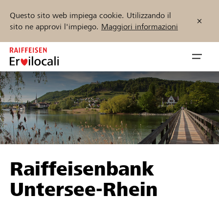
Questo sito web impiega cookie. Utilizzando il
sito ne approvi l'impiego.
Maggiori informazioni
Zum
Inhalt
Navig
springen
öffnen
Inizia ora
Trova progetti e organizzazioni
Raiffeisenbank
Sostenere
Untersee-Rhein
Aiuto & supporto