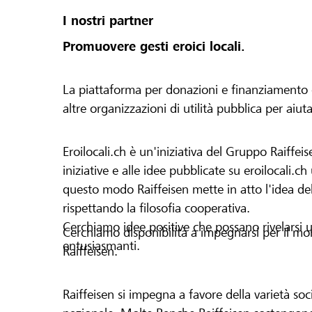
I nostri partner
Promuovere gesti eroici locali.
La piattaforma per donazioni e finanziamento di 
altre organizzazioni di utilità pubblica per aiut
Eroilocali.ch è un'iniziativa del Gruppo Raiffeis
iniziative e alle idee pubblicate su eroilocali.c
questo modo Raiffeisen mette in atto l'idea del
rispettando la filosofia cooperativa.
Cerchiamo idee positive che possano rivelarsi u
Cerchiamo disponibilità a impegnarsi per il mond
entusiasmanti.
Raiffeisen.
Raiffeisen si impegna a favore della varietà socia