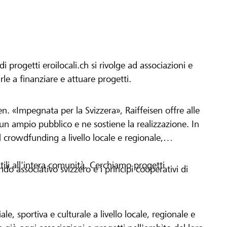
progetti eroilocali.ch si rivolge ad associazioni e
arle a finanziare e attuare progetti.
en. «Impegnata per la Svizzera», Raiffeisen offre alle
h un ampio pubblico e ne sostiene la realizzazione. In
 crowdfunding a livello locale e regionale,
tili all'intera comunità. Cerchiamo progetti
o associativo svizzero e i principi cooperativi di
le, sportiva e culturale a livello locale, regionale e