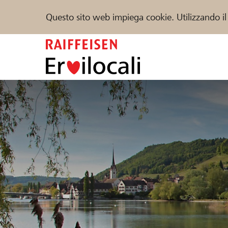
Questo sito web impiega cookie. Utilizzando il
Zum
Inhalt
springen
Sostenere
Aiuto & supporto
Partner
Trova progetti e organizzazioni
DE
FR
IT