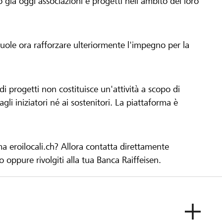
già oggi associazioni e progetti nell'ambito del loro
 vuole ora rafforzare ulteriormente l'impegno per la
 progetti non costituisce un'attività a scopo di
gli iniziatori né ai sostenitori. La piattaforma è
ma eroilocali.ch? Allora contatta direttamente
to oppure rivolgiti alla tua Banca Raiffeisen.