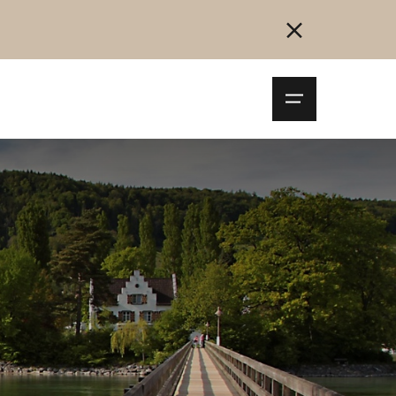
Navigationsm
öffnen
Collegarsi
Registrazione
Inizia ora