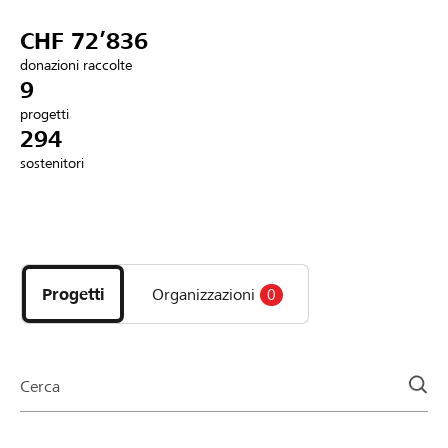
Partner / Banche Raiffeisen
CHF 72’836
donazioni raccolte
9
progetti
Collegarsi
294
sostenitori
Registrazione
Scopri
DE
FR
IT
i
progetti
Progetti
Organizzazioni
0
e
le
organizzazioni
della
Cerca
pagina