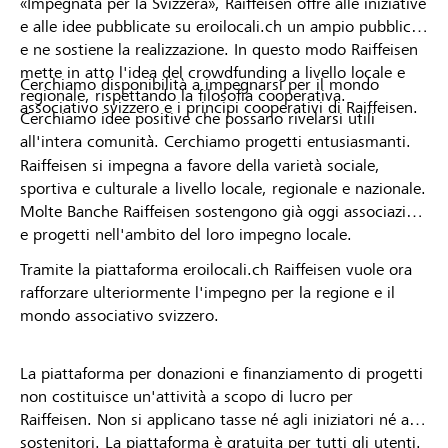
«Impegnata per la Svizzera», Raiffeisen offre alle iniziative
e alle idee pubblicate su eroilocali.ch un ampio pubblico
e ne sostiene la realizzazione. In questo modo Raiffeisen
mette in atto l'idea del crowdfunding a livello locale e
Cerchiamo disponibilità a impegnarsi per il mondo
regionale, rispettando la filosofia cooperativa.
associativo svizzero e i principi cooperativi di Raiffeisen.
Cerchiamo idee positive che possano rivelarsi utili
all'intera comunità. Cerchiamo progetti entusiasmanti.
Raiffeisen si impegna a favore della varietà sociale,
sportiva e culturale a livello locale, regionale e nazionale.
Molte Banche Raiffeisen sostengono già oggi associazioni
e progetti nell'ambito del loro impegno locale.
Tramite la piattaforma eroilocali.ch Raiffeisen vuole ora
rafforzare ulteriormente l'impegno per la regione e il
mondo associativo svizzero.
La piattaforma per donazioni e finanziamento di progetti
non costituisce un'attività a scopo di lucro per
Raiffeisen. Non si applicano tasse né agli iniziatori né ai
sostenitori. La piattaforma è gratuita per tutti gli utenti.