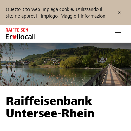
Questo sito web impiega cookie. Utilizzando il
sito ne approvi l'impiego.
Maggiori informazioni
Zum
Inhalt
Navig
springen
öffnen
Inizia ora
Trova progetti e organizzazioni
Raiffeisenbank
Sostenere
Untersee-Rhein
Aiuto & supporto