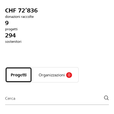
Partner / Banche Raiffeisen
CHF 72’836
donazioni raccolte
9
progetti
Collegarsi
294
sostenitori
Registrazione
Scopri
DE
FR
IT
i
progetti
Progetti
Organizzazioni
0
e
le
organizzazioni
della
Cerca
pagina