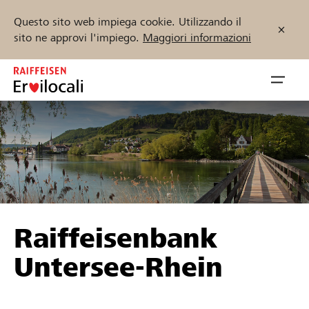
Questo sito web impiega cookie. Utilizzando il
sito ne approvi l'impiego.
Maggiori informazioni
Zum
Inhalt
Navig
springen
öffnen
Inizia ora
Trova progetti e organizzazioni
Raiffeisenbank
Sostenere
Untersee-Rhein
Aiuto & supporto