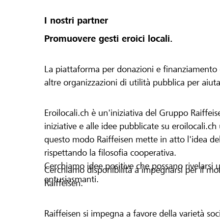
I nostri partner
Promuovere gesti eroici locali.
La piattaforma per donazioni e finanziamento di 
altre organizzazioni di utilità pubblica per aiut
Eroilocali.ch è un'iniziativa del Gruppo Raiffeis
iniziative e alle idee pubblicate su eroilocali.c
questo modo Raiffeisen mette in atto l'idea del
rispettando la filosofia cooperativa.
Cerchiamo idee positive che possano rivelarsi u
Cerchiamo disponibilità a impegnarsi per il mond
entusiasmanti.
Raiffeisen.
Raiffeisen si impegna a favore della varietà socia