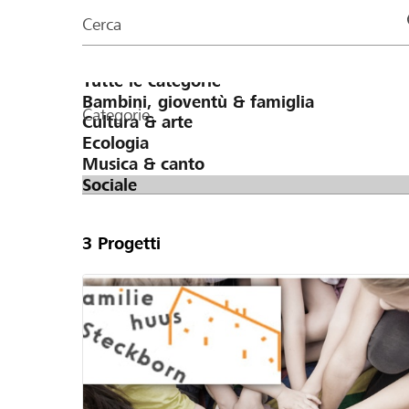
organizzazioni
Cerca
della
pagina
Categorie
3
Progetti