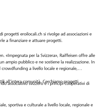
progetti eroilocali.ch si rivolge ad associazioni e
arle a finanziare e attuare progetti.
en. «Impegnata per la Svizzera», Raiffeisen offre alle
h un ampio pubblico e ne sostiene la realizzazione. In
 crowdfunding a livello locale e regionale,
tili all'intera comunità. Cerchiamo progetti
o associativo svizzero e i principi cooperativi di
le, sportiva e culturale a livello locale, regionale e