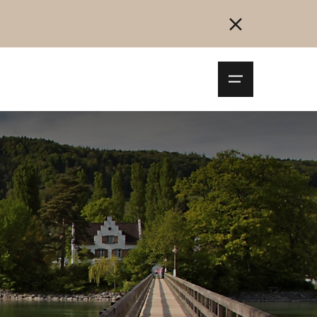
Navigationsm
öffnen
Collegarsi
Registrazione
Inizia ora