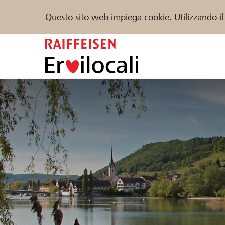
Questo sito web impiega cookie. Utilizzando il
Zum
Inhalt
springen
Sostenere
Aiuto & supporto
Partner
Trova progetti e organizzazioni
DE
FR
IT