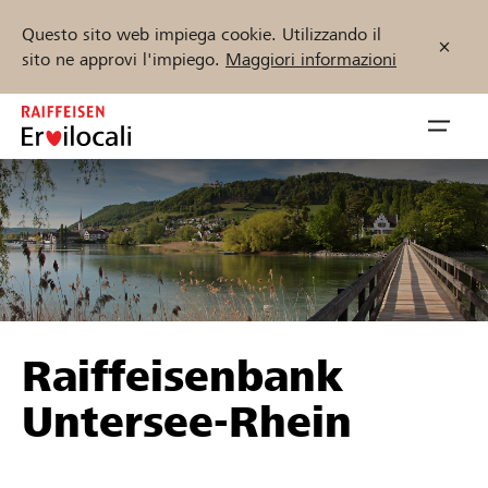
Questo sito web impiega cookie. Utilizzando il
sito ne approvi l'impiego.
Maggiori informazioni
Zum
Inhalt
Navig
springen
öffnen
Inizia ora
Trova progetti e organizzazioni
Raiffeisenbank
Sostenere
Untersee-Rhein
Aiuto & supporto