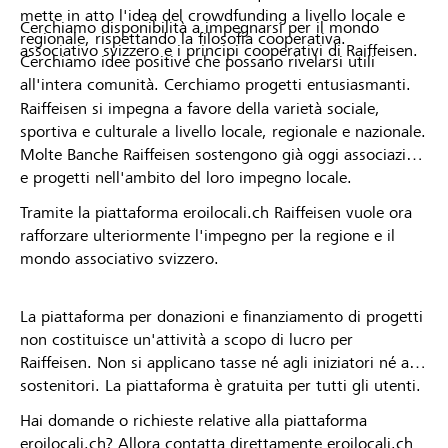
mette in atto l'idea del crowdfunding a livello locale e
Cerchiamo disponibilità a impegnarsi per il mondo
regionale, rispettando la filosofia cooperativa.
associativo svizzero e i principi cooperativi di Raiffeisen.
Cerchiamo idee positive che possano rivelarsi utili
all'intera comunità. Cerchiamo progetti entusiasmanti.
Raiffeisen si impegna a favore della varietà sociale,
sportiva e culturale a livello locale, regionale e nazionale.
Molte Banche Raiffeisen sostengono già oggi associazioni
e progetti nell'ambito del loro impegno locale.
Tramite la piattaforma eroilocali.ch Raiffeisen vuole ora
rafforzare ulteriormente l'impegno per la regione e il
mondo associativo svizzero.
La piattaforma per donazioni e finanziamento di progetti
non costituisce un'attività a scopo di lucro per
Raiffeisen. Non si applicano tasse né agli iniziatori né ai
sostenitori. La piattaforma è gratuita per tutti gli utenti.
Hai domande o richieste relative alla piattaforma
eroilocali.ch? Allora contatta direttamente eroilocali.ch