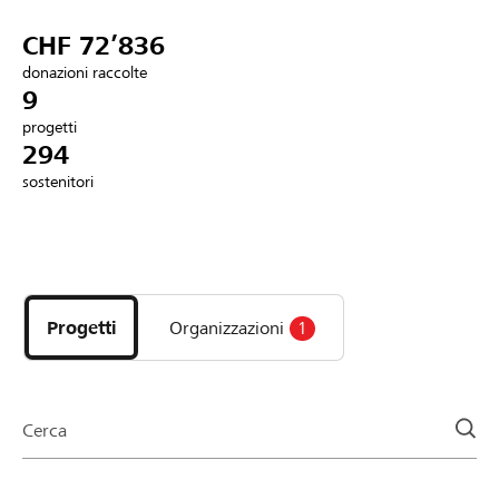
Partner / Banche Raiffeisen
CHF 72’836
donazioni raccolte
9
progetti
Collegarsi
294
sostenitori
Registrazione
Scopri
DE
FR
IT
i
progetti
Progetti
Organizzazioni
1
e
le
organizzazioni
della
Cerca
pagina