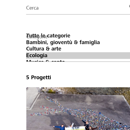
organizzazioni
Cerca
della
pagina
Categorie
5
Progetti