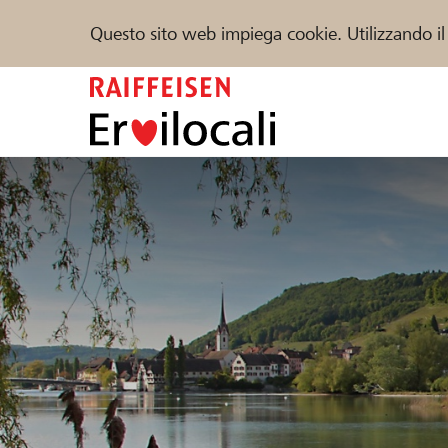
Questo sito web impiega cookie. Utilizzando il
Zum
Inhalt
springen
Sostenere
Aiuto & supporto
Partner
Trova progetti e organizzazioni
DE
FR
IT