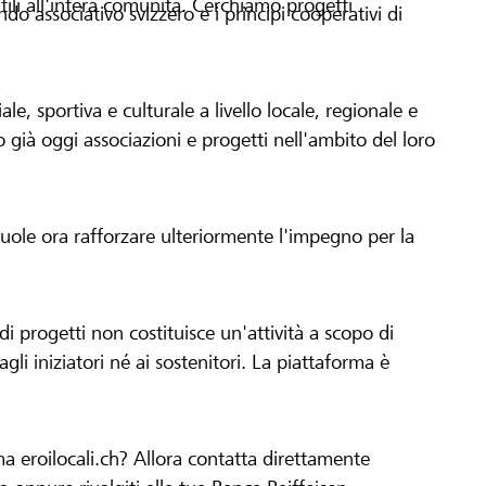
tili all'intera comunità. Cerchiamo progetti
o associativo svizzero e i principi cooperativi di
le, sportiva e culturale a livello locale, regionale e
già oggi associazioni e progetti nell'ambito del loro
 vuole ora rafforzare ulteriormente l'impegno per la
 progetti non costituisce un'attività a scopo di
gli iniziatori né ai sostenitori. La piattaforma è
ma eroilocali.ch? Allora contatta direttamente