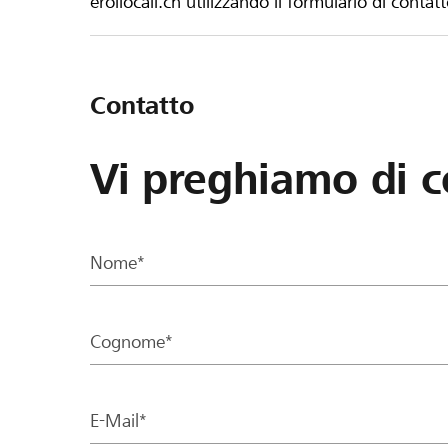
eroilocali.ch utilizzando il formulario di contat
Contatto
Vi preghiamo di c
Nome*
Cognome*
E-Mail*