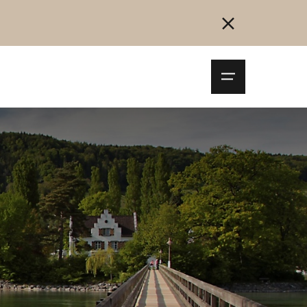
Navigationsm
öffnen
Collegarsi
Registrazione
Inizia ora