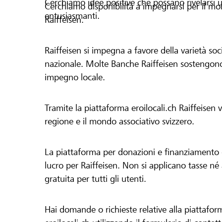
Cerchiamo idee positive che possano rivelarsi u
Cerchiamo disponibilità a impegnarsi per il mond
entusiasmanti.
Raiffeisen.
Raiffeisen si impegna a favore della varietà socia
nazionale. Molte Banche Raiffeisen sostengono 
impegno locale.
Tramite la piattaforma eroilocali.ch Raiffeisen
regione e il mondo associativo svizzero.
La piattaforma per donazioni e finanziamento di
lucro per Raiffeisen. Non si applicano tasse né a
gratuita per tutti gli utenti.
Hai domande o richieste relative alla piattafor