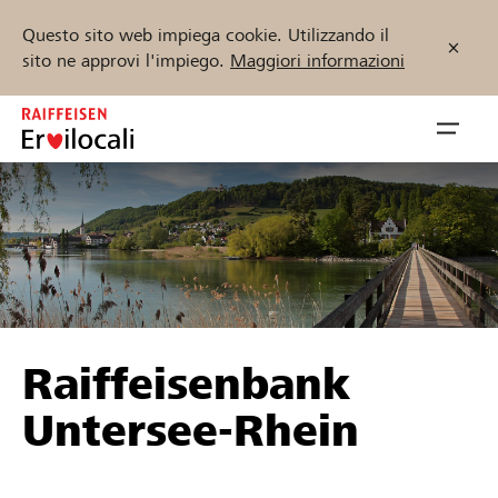
Questo sito web impiega cookie. Utilizzando il
sito ne approvi l'impiego.
Maggiori informazioni
Zum
Inhalt
Navig
springen
öffnen
Inizia ora
Trova progetti e organizzazioni
Raiffeisenbank
Sostenere
Untersee-Rhein
Aiuto & supporto