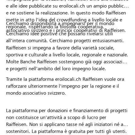
e alle idee pubblicate su eroilocali.ch un ampio pubblico
e ne sostiene la realizzazione. In questo modo Raiffeisen
mette in atto l'idea del crowdfunding a livello locale e
Cerchiamo disponibilità a impegnarsi per il mondo
regionale, rispettando la filosofia cooperativa.
associativo svizzero e i principi cooperativi di Raiffeisen.
Cerchiamo idee positive che possano rivelarsi utili
all'intera comunità. Cerchiamo progetti entusiasmanti.
Raiffeisen si impegna a favore della varietà sociale,
sportiva e culturale a livello locale, regionale e nazionale.
Molte Banche Raiffeisen sostengono già oggi associazioni
e progetti nell'ambito del loro impegno locale.
Tramite la piattaforma eroilocali.ch Raiffeisen vuole ora
rafforzare ulteriormente l'impegno per la regione e il
mondo associativo svizzero.
La piattaforma per donazioni e finanziamento di progetti
non costituisce un'attività a scopo di lucro per
Raiffeisen. Non si applicano tasse né agli iniziatori né ai
sostenitori. La piattaforma è gratuita per tutti gli utenti.