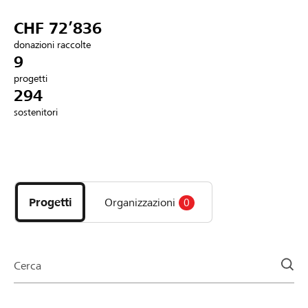
Partner / Banche Raiffeisen
CHF 72’836
donazioni raccolte
9
progetti
Collegarsi
294
sostenitori
Registrazione
Scopri
DE
FR
IT
i
progetti
Progetti
Organizzazioni
0
e
le
organizzazioni
della
Cerca
pagina