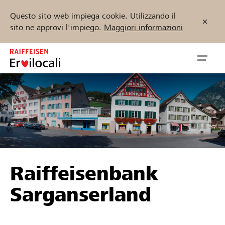
Questo sito web impiega cookie. Utilizzando il
sito ne approvi l'impiego.
Maggiori informazioni
Zum
Inhalt
Navig
springen
öffnen
Inizia ora
Trova progetti e organizzazioni
Raiffeisenbank
Sostenere
Sarganserland
Aiuto & supporto