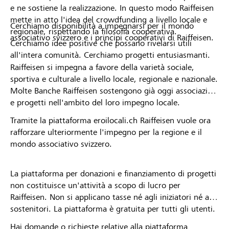
e ne sostiene la realizzazione. In questo modo Raiffeisen
mette in atto l'idea del crowdfunding a livello locale e
Cerchiamo disponibilità a impegnarsi per il mondo
regionale, rispettando la filosofia cooperativa.
associativo svizzero e i principi cooperativi di Raiffeisen.
Cerchiamo idee positive che possano rivelarsi utili
all'intera comunità. Cerchiamo progetti entusiasmanti.
Raiffeisen si impegna a favore della varietà sociale,
sportiva e culturale a livello locale, regionale e nazionale.
Molte Banche Raiffeisen sostengono già oggi associazioni
e progetti nell'ambito del loro impegno locale.
Tramite la piattaforma eroilocali.ch Raiffeisen vuole ora
rafforzare ulteriormente l'impegno per la regione e il
mondo associativo svizzero.
La piattaforma per donazioni e finanziamento di progetti
non costituisce un'attività a scopo di lucro per
Raiffeisen. Non si applicano tasse né agli iniziatori né ai
sostenitori. La piattaforma è gratuita per tutti gli utenti.
Hai domande o richieste relative alla piattaforma