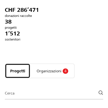
Partner / Banche Raiffeisen
CHF 286’471
donazioni raccolte
38
progetti
Collegarsi
1’512
sostenitori
Registrazione
Scopri
DE
FR
IT
i
progetti
Progetti
Organizzazioni
4
e
le
organizzazioni
della
Cerca
pagina