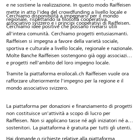
e ne sostiene la realizzazione. In questo modo Raiffeisen
mette in atto l'idea del crowdfunding a livello locale e
Cerchiamo disponibilità a impegnarsi per il mondo
regionale, rispettando la filosofia cooperativa.
associativo svizzero e i principi cooperativi di Raiffeisen.
Cerchiamo idee positive che possano rivelarsi utili
all'intera comunità. Cerchiamo progetti entusiasmanti.
Raiffeisen si impegna a favore della varietà sociale,
sportiva e culturale a livello locale, regionale e nazionale.
Molte Banche Raiffeisen sostengono già oggi associazioni
e progetti nell'ambito del loro impegno locale.
Tramite la piattaforma eroilocali.ch Raiffeisen vuole ora
rafforzare ulteriormente l'impegno per la regione e il
mondo associativo svizzero.
La piattaforma per donazioni e finanziamento di progetti
non costituisce un'attività a scopo di lucro per
Raiffeisen. Non si applicano tasse né agli iniziatori né ai
sostenitori. La piattaforma è gratuita per tutti gli utenti.
Hai domande o richieste relative alla piattaforma