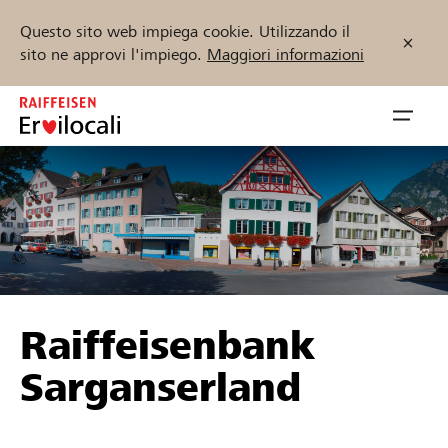
Questo sito web impiega cookie. Utilizzando il
sito ne approvi l'impiego.
Maggiori informazioni
Zum
Inhalt
Navig
springen
öffnen
Inizia ora
Trova progetti e organizzazioni
Raiffeisenbank
Sostenere
Sarganserland
Aiuto & supporto