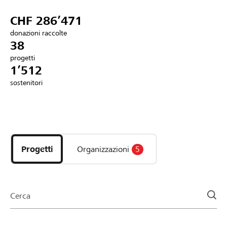
Partner / Banche Raiffeisen
CHF 286’471
donazioni raccolte
38
progetti
Collegarsi
1’512
sostenitori
Registrazione
Scopri
DE
FR
IT
i
progetti
Progetti
Organizzazioni
5
e
le
organizzazioni
della
Cerca
pagina