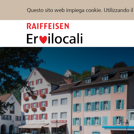
Questo sito web impiega cookie. Utilizzando il
Zum
Inhalt
springen
Sostenere
Aiuto & supporto
Partner
Trova progetti e organizzazioni
DE
FR
IT