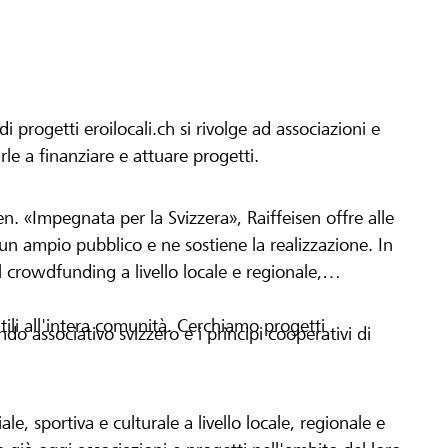
progetti eroilocali.ch si rivolge ad associazioni e
arle a finanziare e attuare progetti.
en. «Impegnata per la Svizzera», Raiffeisen offre alle
h un ampio pubblico e ne sostiene la realizzazione. In
 crowdfunding a livello locale e regionale,
tili all'intera comunità. Cerchiamo progetti
o associativo svizzero e i principi cooperativi di
le, sportiva e culturale a livello locale, regionale e