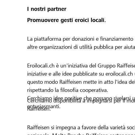
I nostri partner
Promuovere gesti eroici locali.
La piattaforma per donazioni e finanziamento di 
altre organizzazioni di utilità pubblica per aiut
Eroilocali.ch è un'iniziativa del Gruppo Raiffeis
iniziative e alle idee pubblicate su eroilocali.c
questo modo Raiffeisen mette in atto l'idea del
rispettando la filosofia cooperativa.
Cerchiamo idee positive che possano rivelarsi u
Cerchiamo disponibilità a impegnarsi per il mond
entusiasmanti.
Raiffeisen.
Raiffeisen si impegna a favore della varietà socia