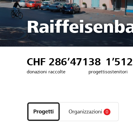
Raiffeisenb
CHF 286’471
38
1’512
donazioni raccolte
progetti
sostenitori
Scopri
i
Progetti
Organizzazioni
0
progetti
e
le