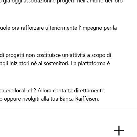
già oggi associazioni e progetti nell'ambito del loro
 vuole ora rafforzare ulteriormente l'impegno per la
 progetti non costituisce un'attività a scopo di
gli iniziatori né ai sostenitori. La piattaforma è
ma eroilocali.ch? Allora contatta direttamente
to oppure rivolgiti alla tua Banca Raiffeisen.