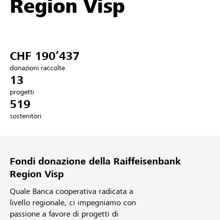
Region Visp
Partner / Banche Raiffeisen
CHF 190’437
Collegarsi
donazioni raccolte
13
Registrazione
progetti
519
sostenitori
DE
FR
IT
Fondi donazione della Raiffeisenbank
Region Visp
Quale Banca cooperativa radicata a
livello regionale, ci impegniamo con
passione a favore di progetti di