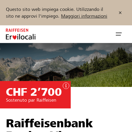
Questo sito web impiega cookie. Utilizzando il
sito ne approvi l'impiego.
Maggiori informazioni
Zum
Inhalt
Navig
springen
öffnen
Inizia ora
CHF 2’700
Trova progetti e organizzazioni
Sostenuto par Raiffeisen
Sostenere
Aiuto & supporto
Raiffeisenbank