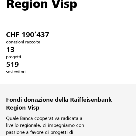
Region Visp
Partner / Banche Raiffeisen
CHF 190’437
Collegarsi
donazioni raccolte
13
Registrazione
progetti
519
sostenitori
DE
FR
IT
Fondi donazione della Raiffeisenbank
Region Visp
Quale Banca cooperativa radicata a
livello regionale, ci impegniamo con
passione a favore di progetti di