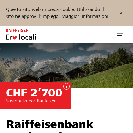
Questo sito web impiega cookie. Utilizzando il
sito ne approvi l'impiego.
Maggiori informazioni
Zum
Inhalt
Navig
springen
öffnen
Inizia ora
CHF 2’700
Trova progetti e organizzazioni
Sostenuto par Raiffeisen
Sostenere
Aiuto & supporto
Raiffeisenbank