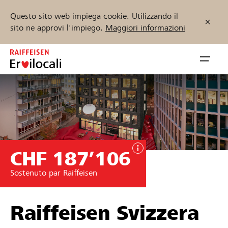
Questo sito web impiega cookie. Utilizzando il
sito ne approvi l'impiego.
Maggiori informazioni
Zum
Inhalt
Navig
springen
öffnen
Inizia ora
CHF 187’106
Trova progetti e organizzazioni
Sostenuto par Raiffeisen
Sostenere
Aiuto & supporto
Raiffeisen Svizzera