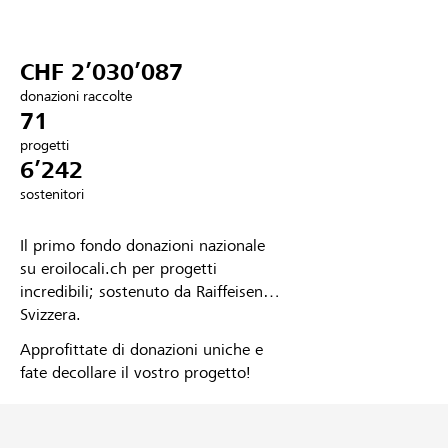
Partner / Banche Raiffeisen
CHF 2’030’087
donazioni raccolte
71
Collegarsi
progetti
6’242
Registrazione
sostenitori
Il primo fondo donazioni nazionale
DE
FR
IT
su eroilocali.ch per progetti
incredibili; sostenuto da Raiffeisen
Svizzera.
Approfittate di donazioni uniche e
fate decollare il vostro progetto!