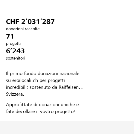
Partner / Banche Raiffeisen
CHF 2’031’287
donazioni raccolte
71
Collegarsi
progetti
6’243
Registrazione
sostenitori
Il primo fondo donazioni nazionale
DE
FR
IT
su eroilocali.ch per progetti
incredibili; sostenuto da Raiffeisen
Svizzera.
Approfittate di donazioni uniche e
fate decollare il vostro progetto!