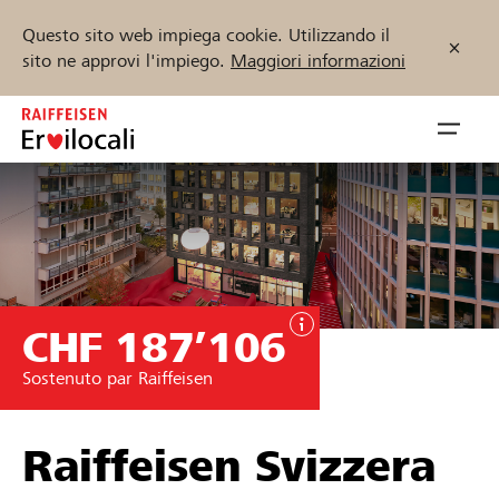
Questo sito web impiega cookie. Utilizzando il
sito ne approvi l'impiego.
Maggiori informazioni
Zum
Inhalt
Navig
springen
öffnen
Inizia ora
CHF 187’106
Trova progetti e organizzazioni
Sostenuto par Raiffeisen
Sostenere
Aiuto & supporto
Raiffeisen Svizzera