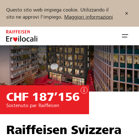
Questo sito web impiega cookie. Utilizzando il
sito ne approvi l'impiego.
Maggiori informazioni
Zum
Inhalt
Navig
springen
öffnen
Inizia ora
CHF 187’156
Trova progetti e organizzazioni
Sostenuto par Raiffeisen
Sostenere
Aiuto & supporto
Raiffeisen Svizzera