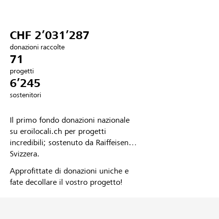
Partner / Banche Raiffeisen
CHF 2’031’287
donazioni raccolte
71
Collegarsi
progetti
6’245
Registrazione
sostenitori
Il primo fondo donazioni nazionale
DE
FR
IT
su eroilocali.ch per progetti
incredibili; sostenuto da Raiffeisen
Svizzera.
Approfittate di donazioni uniche e
fate decollare il vostro progetto!