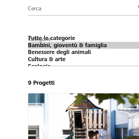
organizzazioni
Cerca
della
pagina
Categorie
9
Progetti