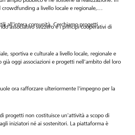
 crowdfunding a livello locale e regionale,
tili all'intera comunità. Cerchiamo progetti
o associativo svizzero e i principi cooperativi di
le, sportiva e culturale a livello locale, regionale e
già oggi associazioni e progetti nell'ambito del loro
 vuole ora rafforzare ulteriormente l'impegno per la
 progetti non costituisce un'attività a scopo di
gli iniziatori né ai sostenitori. La piattaforma è