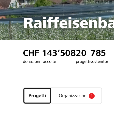
Raiffeisenb
CHF 143’508
20
785
donazioni raccolte
progetti
sostenitori
Scopri
i
Progetti
Organizzazioni
1
progetti
e
le