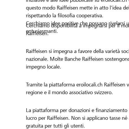
questo modo Raiffeisen mette in atto l'idea del
rispettando la filosofia cooperativa.
Cerchiamo idee positive che possano rivelarsi u
Cerchiamo disponibilità a impegnarsi per il mond
entusiasmanti.
Raiffeisen.
Raiffeisen si impegna a favore della varietà socia
nazionale. Molte Banche Raiffeisen sostengono 
impegno locale.
Tramite la piattaforma eroilocali.ch Raiffeisen
regione e il mondo associativo svizzero.
La piattaforma per donazioni e finanziamento di
lucro per Raiffeisen. Non si applicano tasse né a
gratuita per tutti gli utenti.