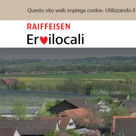
Questo sito web impiega cookie. Utilizzando il
Zum
Inhalt
springen
Sostenere
Aiuto & supporto
Partner
Trova progetti e organizzazioni
DE
FR
IT