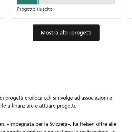
Progetto riuscito
Mostra altri progetti
progetti eroilocali.ch si rivolge ad associazioni e
arle a finanziare e attuare progetti.
en. «Impegnata per la Svizzera», Raiffeisen offre alle
h un ampio pubblico e ne sostiene la realizzazione. In