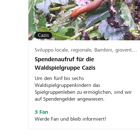
und profitierst. Einzige Voraussetzung: Dein
und wird lokal umgesetzt bzw. dein Verein/d
Region aktiv. Zudem gelten die allgemeinen Richtlinien von
lokalhelden.ch * Unter "Bankregion" siehst du 14 Tagen nachdem
Cazis
deine Organisation aktiv geschaltet wurde o
Startphase gewechselt hat, ob du von deine
Sviluppo locale, regionale, Bambini, gioventù & famiglia
angenommen oder abgelehnt wurdest. * Die Raiffeisenbank
Spendenaufruf für die
Mittelbünden behält sich das Recht vor, Pro
Waldspielgruppe Cazis
Organisationsprofile vom Lokalbonus auszus
Um den fünf bis sechs
Waldspielgruppenkindern das
Spielgruppenleben zu ermöglichen, sind wir
auf Spendengelder angewiesen.
3 Fan
Werde Fan und bleib informiert!