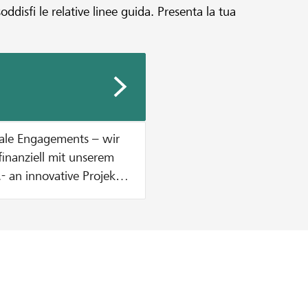
disfi le relative linee guida. Presenta la tua
iale Engagements – wir
finanziell mit unserem
 an innovative Projekte,
. Wie hoch dein
ele unserer
erPlus-Kunden für dein
mmen. Mehr
bis Ende August 2026
setze für deinen