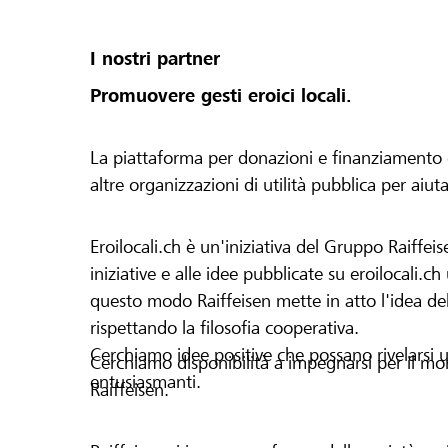
I nostri partner
Promuovere gesti eroici locali.
La piattaforma per donazioni e finanziamento di 
altre organizzazioni di utilità pubblica per aiut
Eroilocali.ch è un'iniziativa del Gruppo Raiffeis
iniziative e alle idee pubblicate su eroilocali.c
questo modo Raiffeisen mette in atto l'idea del
rispettando la filosofia cooperativa.
Cerchiamo idee positive che possano rivelarsi u
Cerchiamo disponibilità a impegnarsi per il mond
entusiasmanti.
Raiffeisen.