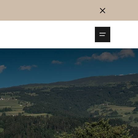
Navigationsm
öffnen
Collegarsi
Registrazione
Inizia ora