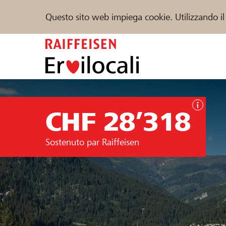
Questo sito web impiega cookie. Utilizzando il
Zum
Inhalt
springen
Sostenere
Aiuto & supporto
Partner
CHF 28’318
Trova progetti e organizzazioni
Sostenuto par Raiffeisen
DE
FR
IT