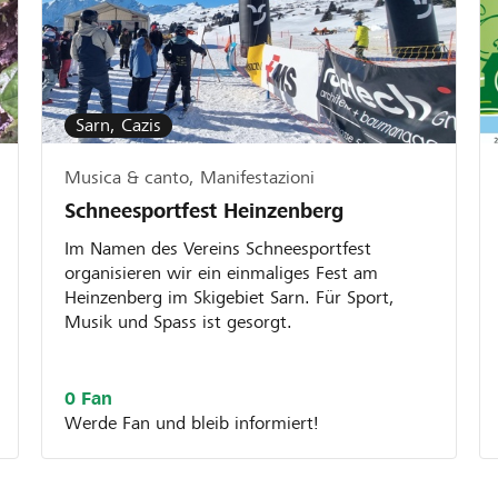
 Projekt ist gemeinnützig
eine Stiftung ist in der
Sarn, Cazis
der dein Projekt in die
r Raiffeisenbank
Musica & canto, Manifestazioni
Schneesportfest Heinzenberg
jekte oder
chliessen.
Im Namen des Vereins Schneesportfest
organisieren wir ein einmaliges Fest am
Heinzenberg im Skigebiet Sarn. Für Sport,
Musik und Spass ist gesorgt.
0 Fan
Werde Fan und bleib informiert!