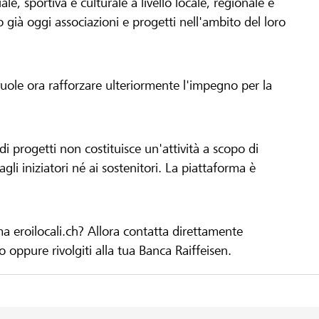
le, sportiva e culturale a livello locale, regionale e
già oggi associazioni e progetti nell'ambito del loro
 vuole ora rafforzare ulteriormente l'impegno per la
 progetti non costituisce un'attività a scopo di
gli iniziatori né ai sostenitori. La piattaforma è
ma eroilocali.ch? Allora contatta direttamente
to oppure rivolgiti alla tua Banca Raiffeisen.