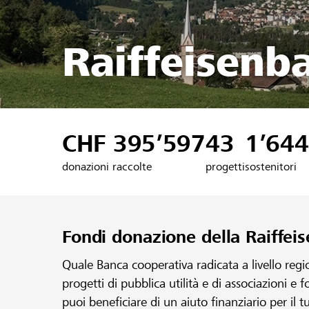
Raiffeisenb
CHF 395’597
43
1’644
donazioni raccolte
progetti
sostenitori
Fondi donazione della Raiffe
Quale Banca cooperativa radicata a livello reg
progetti di pubblica utilità e di associazioni e 
puoi beneficiare di un aiuto finanziario per il