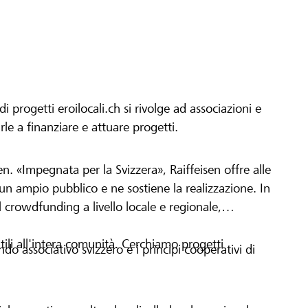
progetti eroilocali.ch si rivolge ad associazioni e
arle a finanziare e attuare progetti.
en. «Impegnata per la Svizzera», Raiffeisen offre alle
h un ampio pubblico e ne sostiene la realizzazione. In
 crowdfunding a livello locale e regionale,
tili all'intera comunità. Cerchiamo progetti
o associativo svizzero e i principi cooperativi di