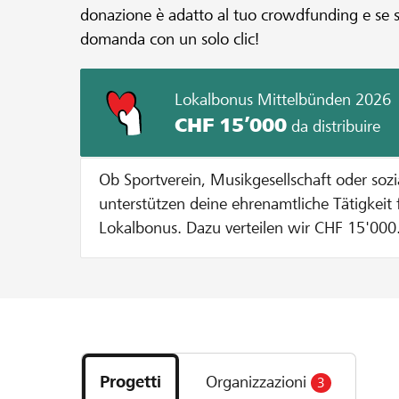
donazione è adatto al tuo crowdfunding e se sod
domanda con un solo clic!
Lokalbonus Mittelbünden 2026
CHF 15’000
da distribuire
Ob Sportverein, Musikgesellschaft oder soz
unterstützen deine ehrenamtliche Tätigkeit 
Lokalbonus. Dazu verteilen wir CHF 15'000.-
Vereine oder Stiftungen aus unserer Region
Lokalbonus ausfällt, hängt davon ab, wie vi
Genossenschaftsmitglieder und YoungMemb
Projekt, dein Verein oder deine Stiftung absti
Scopri
Informationen So funktioniert es: Phase 1: Projektidee einreichen/
i
Organisation anmelden von Oktober 2025 
Progetti
Organizzazioni
3
progetti
Starte dein Projekt auf lokalhelden.ch oder 