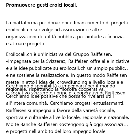
Promuovere gesti eroici locali.
La piattaforma per donazioni e finanziamento di progetti
eroilocali.ch si rivolge ad associazioni e altre
organizzazioni di utilità pubblica per aiutarle a finanziare
e attuare progetti.
Eroilocali.ch è un'iniziativa del Gruppo Raiffeisen.
«Impegnata per la Svizzera», Raiffeisen offre alle iniziative
e alle idee pubblicate su eroilocali.ch un ampio pubblico
e ne sostiene la realizzazione. In questo modo Raiffeisen
mette in atto l'idea del crowdfunding a livello locale e
Cerchiamo disponibilità a impegnarsi per il mondo
regionale, rispettando la filosofia cooperativa.
associativo svizzero e i principi cooperativi di Raiffeisen.
Cerchiamo idee positive che possano rivelarsi utili
all'intera comunità. Cerchiamo progetti entusiasmanti.
Raiffeisen si impegna a favore della varietà sociale,
sportiva e culturale a livello locale, regionale e nazionale.
Molte Banche Raiffeisen sostengono già oggi associazioni
e progetti nell'ambito del loro impegno locale.