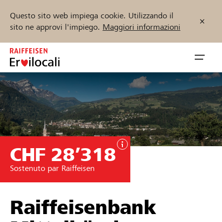
Questo sito web impiega cookie. Utilizzando il
sito ne approvi l'impiego.
Maggiori informazioni
Zum
Inhalt
Navig
springen
öffnen
Inizia ora
CHF 28’318
Trova progetti e organizzazioni
Sostenuto par Raiffeisen
Sostenere
Aiuto & supporto
Raiffeisenbank