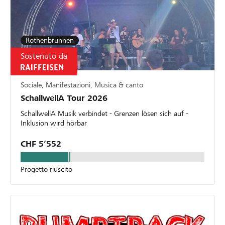
von deiner Raiffeisenbank angenommen oder
abgelehnt wurdest. * Die Raiffeisenbank
Mittelbünden behält sich das Recht vor, Projekte
oder Organisationsprofile vom Lokalbonus
Rothenbrunnen
auszuschliessen.
Sostenuto da
Sociale, Manifestazioni, Musica & canto
SchallwellA Tour 2026
SchallwellA Musik verbindet - Grenzen lösen sich auf -
Inklusion wird hörbar
CHF 5’552
Progetto riuscito