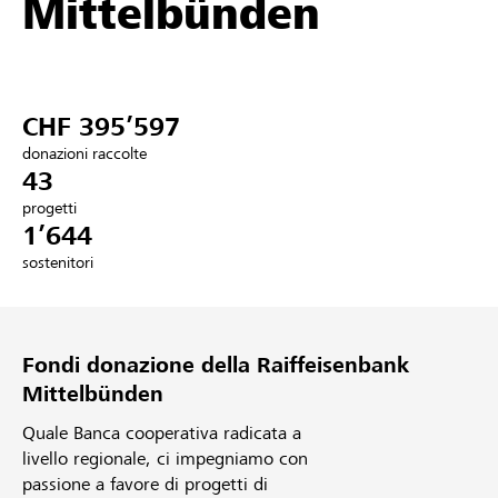
Mittelbünden
Partner / Banche Raiffeisen
CHF 395’597
Collegarsi
donazioni raccolte
43
Registrazione
progetti
1’644
sostenitori
DE
FR
IT
Fondi donazione della Raiffeisenbank
Mittelbünden
Quale Banca cooperativa radicata a
livello regionale, ci impegniamo con
passione a favore di progetti di