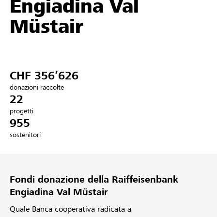
Engiadina Val
Partner / Banche Raiffeisen
Müstair
Collegarsi
CHF 356’626
Registrazione
donazioni raccolte
22
progetti
955
DE
FR
IT
sostenitori
Fondi donazione della Raiffeisenbank
Engiadina Val Müstair
Quale Banca cooperativa radicata a