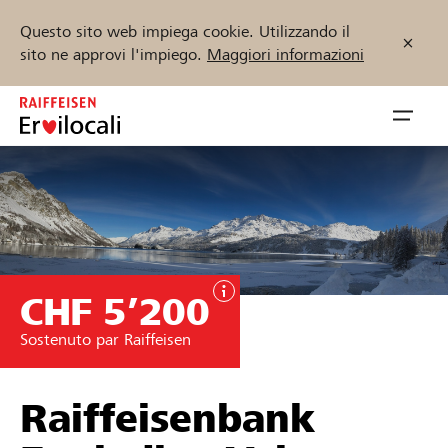
Questo sito web impiega cookie. Utilizzando il
sito ne approvi l'impiego.
Maggiori informazioni
Zum
Inhalt
Navig
springen
öffnen
Inizia ora
CHF 5’200
Trova progetti e organizzazioni
Sostenuto par Raiffeisen
Sostenere
Aiuto & supporto
Raiffeisenbank