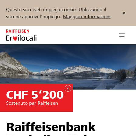
Questo sito web impiega cookie. Utilizzando il
sito ne approvi l'impiego.
Maggiori informazioni
Zum
Inhalt
Navig
springen
öffnen
Inizia ora
CHF 5’200
Trova progetti e organizzazioni
Sostenuto par Raiffeisen
Sostenere
Aiuto & supporto
Raiffeisenbank