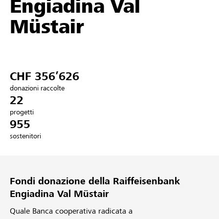
Engiadina Val
Partner / Banche Raiffeisen
Müstair
Collegarsi
CHF 356’626
Registrazione
donazioni raccolte
22
progetti
955
DE
FR
IT
sostenitori
Fondi donazione della Raiffeisenbank
Engiadina Val Müstair
Quale Banca cooperativa radicata a