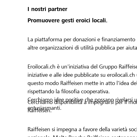
I nostri partner
Promuovere gesti eroici locali.
La piattaforma per donazioni e finanziamento di 
altre organizzazioni di utilità pubblica per aiut
Eroilocali.ch è un'iniziativa del Gruppo Raiffeis
iniziative e alle idee pubblicate su eroilocali.c
questo modo Raiffeisen mette in atto l'idea del
rispettando la filosofia cooperativa.
Cerchiamo idee positive che possano rivelarsi u
Cerchiamo disponibilità a impegnarsi per il mond
entusiasmanti.
Raiffeisen.
Raiffeisen si impegna a favore della varietà socia