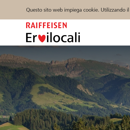
Questo sito web impiega cookie. Utilizzando il
Zum
Inhalt
springen
Sostenere
Aiuto & supporto
Partner
Trova progetti e organizzazioni
DE
FR
IT