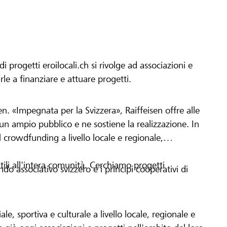
progetti eroilocali.ch si rivolge ad associazioni e
arle a finanziare e attuare progetti.
en. «Impegnata per la Svizzera», Raiffeisen offre alle
h un ampio pubblico e ne sostiene la realizzazione. In
 crowdfunding a livello locale e regionale,
tili all'intera comunità. Cerchiamo progetti
o associativo svizzero e i principi cooperativi di
le, sportiva e culturale a livello locale, regionale e