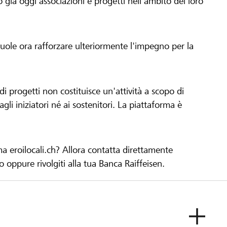
già oggi associazioni e progetti nell'ambito del loro
 vuole ora rafforzare ulteriormente l'impegno per la
 progetti non costituisce un'attività a scopo di
gli iniziatori né ai sostenitori. La piattaforma è
ma eroilocali.ch? Allora contatta direttamente
to oppure rivolgiti alla tua Banca Raiffeisen.