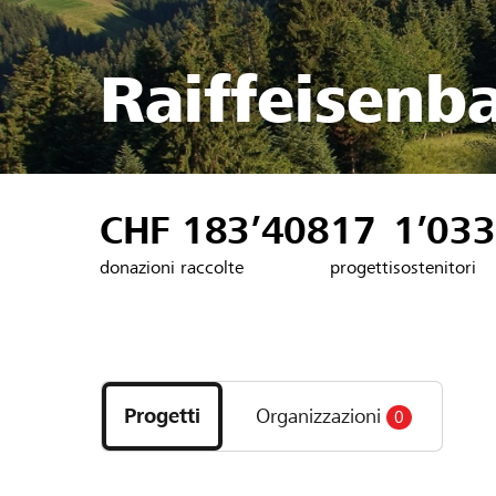
Raiffeisenb
CHF 183’408
17
1’033
donazioni raccolte
progetti
sostenitori
Scopri
i
Progetti
Organizzazioni
0
progetti
e
le